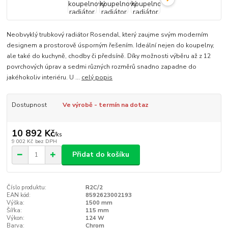
Neobvyklý trubkový radiátor Rosendal, který zaujme svým moderním
designem a prostorově úsporným řešením. Ideální nejen do koupelny,
ale také do kuchyně, chodby či předsíně. Díky možnosti výběru až z 12
povrchových úprav a sedmi různých rozměrů snadno zapadne do
jakéhokoliv interiéru. U ...
celý popis
Dostupnost
Ve výrobě - termín na dotaz
10 892 Kč
/
ks
9 002 Kč
bez DPH
Přidat do košíku
Číslo produktu:
R2C/2
EAN kód:
8592623002193
Výška:
1500 mm
Šířka:
115 mm
Výkon:
124 W
Barva:
Chrom