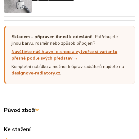
Skladem – připraven ihned k odeslání!
Potřebujete
jinou barvu, rozměr nebo způsob připojení?
Navštivte náš hlavní e-shop a vytvořte si variantu
přesně podle svých představ →
Kompletní nabídku a možnosti úprav radiátorů najdete na
designove-radiatory.cz
.
Původ zboží
Ke stažení