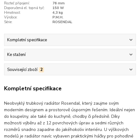
Rozteč připojení:
76 mm
Doporučená el. topná tyč:
150 W
Hmotnost:
4,3 kg
Výrobce:
P.M.H.
Série:
ROSENDAL
Kompletní specifikace
Ke stažení
Související zboží
2
Kompletní specifikace
Neobvyklý trubkový radiátor Rosendal, který zaujme svým
moderním designem a prostorově úsporným řešením. Ideální nejen
do koupelny, ale také do kuchyně, chodby či předsíně. Díky
možnosti výběru až z 12 povrchových úprav a sedmi různých
rozměrů snadno zapadne do jakéhokoliv interiéru. U výškových
modelů je radiátor navíc vybaven praktickými háčky pro pohodlné