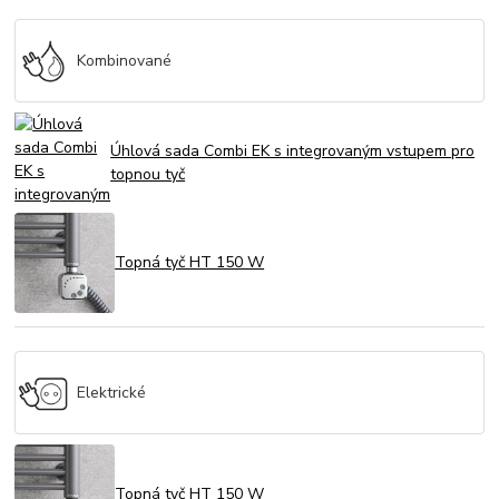
Kombinované
Úhlová sada Combi EK s integrovaným vstupem pro
topnou tyč
Topná tyč HT 150 W
Elektrické
Topná tyč HT 150 W