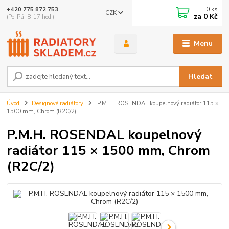
0
ks
+420 775 872 753
CZK
za
0 Kč
(Po-Pá, 8-17 hod.)
Menu
Hledat
Úvod
Designové radiátory
P.M.H. ROSENDAL koupelnový radiátor 115 ×
1500 mm, Chrom (R2C/2)
P.M.H. ROSENDAL koupelnový
radiátor 115 × 1500 mm, Chrom
(R2C/2)