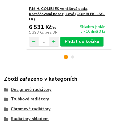
P.M.H. COMBI EK ventilová sada,
P.M.H. LINE 
Kartáčovaná nerez, Levá (COMBI EK-LSS-
EK)
6 531 Kč
5 286 Kč
Skladem (dodání
/
ks
5 - 10 dnů) 3 ks
5 398 Kč
bez DPH
4 369 Kč
bez
Přidat do košíku
Zboží zařazeno v kategoriích
Designové radiátory
Trubkové radiátory
Chromové radiátory
Radiátory skladem