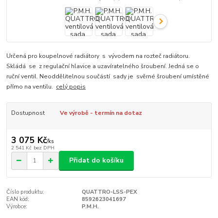
Určená pro koupelnové radiátory s vývodem na rozteč radiátoru.
Skládá se z regulační hlavice a uzavíratelného šroubení. Jedná se o
ruční ventil. Neoddělitelnou součástí sady je svěrné šroubení umístěné
přímo na ventilu.
celý popis
Dostupnost
Ve výrobě - termín na dotaz
3 075 Kč
/
ks
2 541 Kč
bez DPH
Přidat do košíku
Číslo produktu:
QUATTRO-LSS-PEX
EAN kód:
8592623041697
Výrobce:
P.M.H.