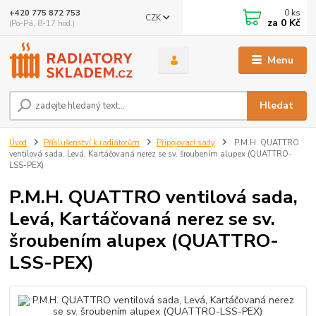
0
ks
+420 775 872 753
CZK
za
0 Kč
(Po-Pá, 8-17 hod.)
Menu
Hledat
Úvod
Příslušenství k radiátorům
Připojovací sady
P.M.H. QUATTRO
ventilová sada, Levá, Kartáčovaná nerez se sv. šroubením alupex (QUATTRO-
LSS-PEX)
P.M.H. QUATTRO ventilová sada,
Levá, Kartáčovaná nerez se sv.
šroubením alupex (QUATTRO-
LSS-PEX)