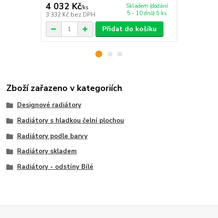
4 032 Kč
2 695 Kč
Skladem (dodání
/
ks
5 - 10 dnů) 5 ks
3 332 Kč
bez DPH
2 227 Kč
bez
Přidat do košíku
Zboží zařazeno v kategoriích
Designové radiátory
Radiátory s hladkou čelní plochou
Radiátory podle barvy
Radiátory skladem
Radiátory - odstíny Bílé