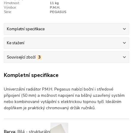
Hmotnost:
11 kg
Výrobce:
P.M.H.
Série:
PEGASUS
Kompletní specifikace
Ke stažení
Související zboží
3
Kompletní specifikace
Univerzální radiátor P.M.H. Pegasus nabízí boční i středové
připojení (50 mm) a možnost napojení na běžný uzavřený systém
nebo kombinované vytápění s elektrickou topnou tyčí. Ideálním
doplňkem je praktický chromovaný držák ručníků.
Barva:
Bílá - strukturální