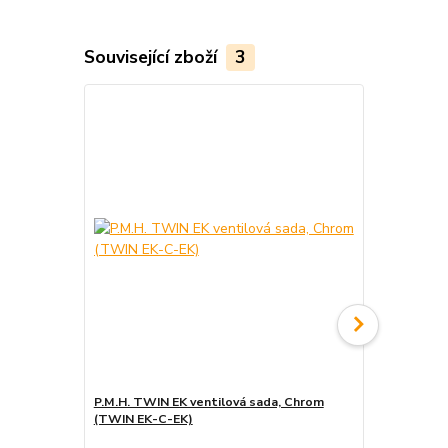
Související zboží
3
P.M.H. TWIN EK ventilová sada, Chrom
P.M.H. UNIV
(TWIN EK-C-EK)
(UNI-C)