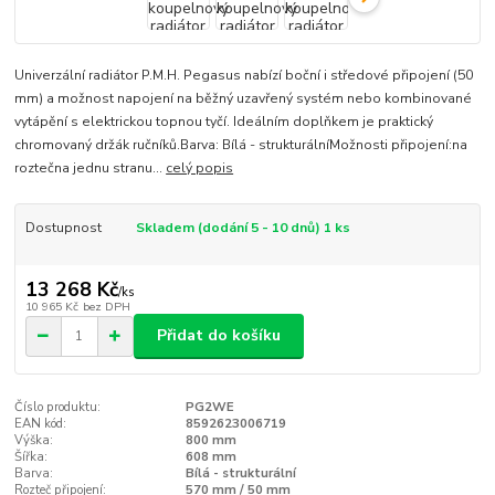
Univerzální radiátor P.M.H. Pegasus nabízí boční i středové připojení (50
mm) a možnost napojení na běžný uzavřený systém nebo kombinované
vytápění s elektrickou topnou tyčí. Ideálním doplňkem je praktický
chromovaný držák ručníků.Barva: Bílá - strukturálníMožnosti připojení:na
roztečna jednu stranu...
celý popis
Dostupnost
Skladem (dodání 5 - 10 dnů) 1 ks
13 268 Kč
/
ks
10 965 Kč
bez DPH
Přidat do košíku
Číslo produktu:
PG2WE
EAN kód:
8592623006719
Výška:
800 mm
Šířka:
608 mm
Barva:
Bílá - strukturální
Rozteč připojení:
570 mm / 50 mm