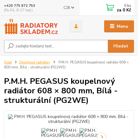
0
ks
+420 775 872 753
CZK
za
0 Kč
(Po-Pá, 8-17 hod.)
Menu
Hledat
Úvod
Designové radiátory
P.M.H. PEGASUS koupelnový radiátor 608 ×
800 mm, Bílá - strukturální (PG2WE)
P.M.H. PEGASUS koupelnový
radiátor 608 × 800 mm, Bílá -
strukturální (PG2WE)