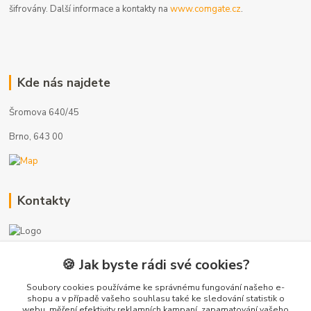
šifrovány. Další informace a kontakty na
www.comgate.cz
.
Kde nás najdete
Šromova 640/45
Brno, 643 00
Kontakty
🍪 Jak byste rádi své cookies?
+420 775 872 753
(Po-Pá, 8-17 hod.)
Soubory cookies používáme ke správnému fungování našeho e-
shopu a v případě vašeho souhlasu také ke sledování statistik o
webu, měření efektivity reklamních kampaní, zapamatování vašeho