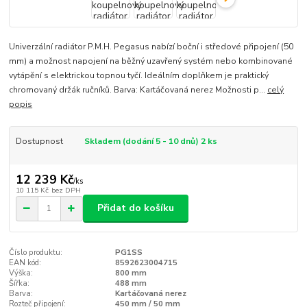
Univerzální radiátor P.M.H. Pegasus nabízí boční i středové připojení (50
mm) a možnost napojení na běžný uzavřený systém nebo kombinované
vytápění s elektrickou topnou tyčí. Ideálním doplňkem je praktický
chromovaný držák ručníků. Barva: Kartáčovaná nerez Možnosti p...
celý
popis
Dostupnost
Skladem (dodání 5 - 10 dnů) 2 ks
12 239 Kč
/
ks
10 115 Kč
bez DPH
Přidat do košíku
Číslo produktu:
PG1SS
EAN kód:
8592623004715
Výška:
800 mm
Šířka:
488 mm
Barva:
Kartáčovaná nerez
Rozteč připojení:
450 mm / 50 mm