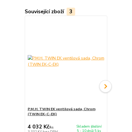
Související zboží
3
P.M.H. TWIN EK ventilová sada, Chrom
P.M.H. UNIV
(TWIN EK-C-EK)
(UNI-C)
4 032 Kč
2 695 Kč
Skladem (dodání
/
ks
5 - 10 dnů) 5 ks
3 332 Kč
bez DPH
2 227 Kč
bez