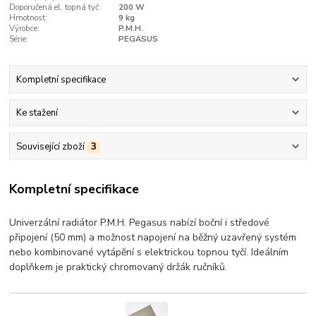
Doporučená el. topná tyč:
200 W
Hmotnost:
9 kg
Výrobce:
P.M.H.
Série:
PEGASUS
Kompletní specifikace
Ke stažení
Související zboží
3
Kompletní specifikace
Univerzální radiátor P.M.H. Pegasus nabízí boční i středové
připojení (50 mm) a možnost napojení na běžný uzavřený systém
nebo kombinované vytápění s elektrickou topnou tyčí. Ideálním
doplňkem je praktický chromovaný držák ručníků.