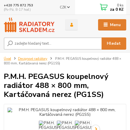
0
ks
+420 775 872 753
CZK
za
0 Kč
(Po-Pá, 8-17 hod.)
Menu
Hledat
Úvod
Designové radiátory
P.M.H. PEGASUS koupelnový radiátor 488 ×
800 mm, Kartáčovaná nerez (PG1SS)
P.M.H. PEGASUS koupelnový
radiátor 488 × 800 mm,
Kartáčovaná nerez (PG1SS)