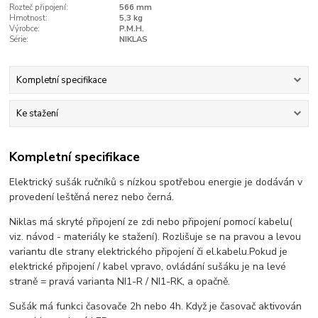
Rozteč připojení:
566 mm
Hmotnost:
5,3 kg
Výrobce:
P.M.H.
Série:
NIKLAS
Kompletní specifikace
Ke stažení
Kompletní specifikace
Elektrický sušák ručníků s nízkou spotřebou energie je dodáván v
provedení leštěná nerez nebo černá.
Niklas má skryté připojení ze zdi nebo připojení pomocí kabelu(
viz. návod - materiály ke stažení). Rozlišuje se na pravou a levou
variantu dle strany elektrického připojení či el.kabelu.Pokud je
elektrické připojení / kabel vpravo, ovládání sušáku je na levé
straně = pravá varianta NI1-R / NI1-RK, a opačně.
Sušák má funkci časovače 2h nebo 4h. Když je časovač aktivován