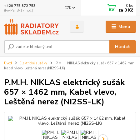
0
ks
+420 775 872 753
CZK
za
0 Kč
(Po-Pá, 8-17 hod.)
Menu
Hledat
Úvod
Elektrické sušáky
P.M.H. NIKLAS elektrický sušák 657 × 1462 mm,
Kabel vlevo, Leštěná nerez (NI2SS-LK)
P.M.H. NIKLAS elektrický sušák
657 × 1462 mm, Kabel vlevo,
Leštěná nerez (NI2SS-LK)