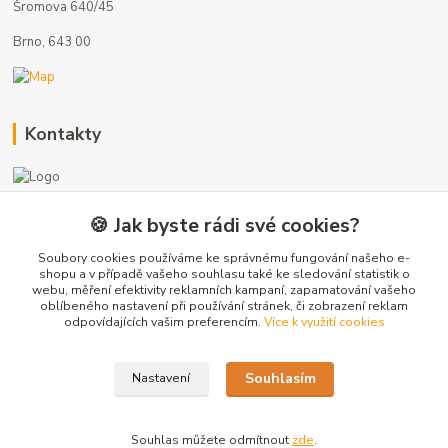
Šromova 640/45
Brno, 643 00
Kontakty
🍪 Jak byste rádi své cookies?
+420 775 872 753
(Po-Pá, 8-17 hod.)
Soubory cookies používáme ke správnému fungování našeho e-
shopu a v případě vašeho souhlasu také ke sledování statistik o
webu, měření efektivity reklamních kampaní, zapamatování vašeho
info@radiatory-skladem.cz
oblíbeného nastavení při používání stránek, či zobrazení reklam
odpovídajících vašim preferencím.
Více k využití cookies
Souhlasím
Nastavení
Copyright 2020-2025 © Sanitrade s.r.o. Všechna práva vyhrazena.
Souhlas můžete odmítnout
zde
.