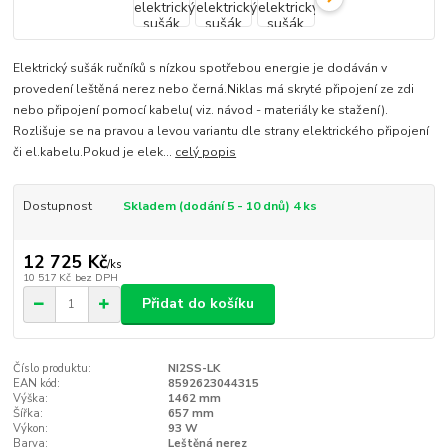
Elektrický sušák ručníků s nízkou spotřebou energie je dodáván v
provedení leštěná nerez nebo černá.Niklas má skryté připojení ze zdi
nebo připojení pomocí kabelu( viz. návod - materiály ke stažení).
Rozlišuje se na pravou a levou variantu dle strany elektrického připojení
či el.kabelu.Pokud je elek...
celý popis
Dostupnost
Skladem (dodání 5 - 10 dnů) 4 ks
12 725 Kč
/
ks
10 517 Kč
bez DPH
Přidat do košíku
Číslo produktu:
NI2SS-LK
EAN kód:
8592623044315
Výška:
1462 mm
Šířka:
657 mm
Výkon:
93 W
Barva:
Leštěná nerez