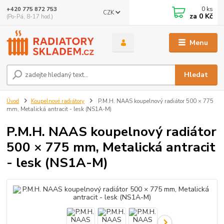
0
ks
+420 775 872 753
CZK
za
0 Kč
(Po-Pá, 8-17 hod.)
Menu
Hledat
Úvod
Koupelnové radiátory
P.M.H. NAAS koupelnový radiátor 500 × 775
mm, Metalická antracit - lesk (NS1A-M)
P.M.H. NAAS koupelnový radiátor
500 × 775 mm, Metalická antracit
- lesk (NS1A-M)