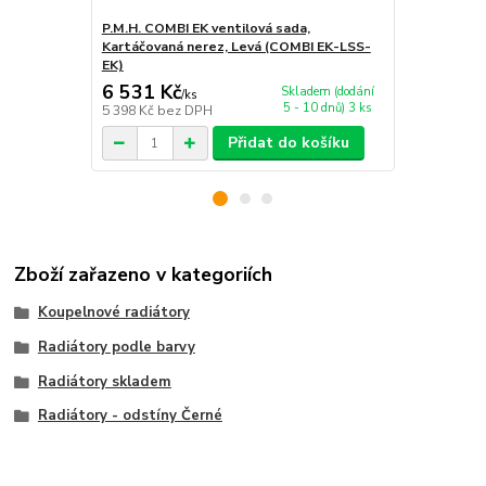
P.M.H. COMBI EK ventilová sada,
P.M.H. TERM
Kartáčovaná nerez, Levá (COMBI EK-LSS-
Levá (TERM
EK)
6 531 Kč
3 075 Kč
Skladem (dodání
/
ks
5 - 10 dnů) 3 ks
5 398 Kč
bez DPH
2 541 Kč
bez
Přidat do košíku
Zboží zařazeno v kategoriích
Koupelnové radiátory
Radiátory podle barvy
Radiátory skladem
Radiátory - odstíny Černé