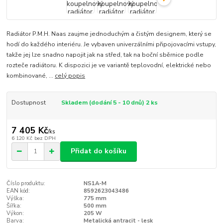
Radiátor P.M.H. Naas zaujme jednoduchým a čistým designem, který se
hodí do každého interiéru. Je vybaven univerzálními připojovacími vstupy,
takže jej lze snadno napojit jak na střed, tak na boční sběrnice podle
rozteče radiátoru. K dispozici je ve variantě teplovodní, elektrické nebo
kombinované, ...
celý popis
Dostupnost
Skladem (dodání 5 - 10 dnů) 2 ks
7 405 Kč
/
ks
6 120 Kč
bez DPH
Přidat do košíku
Číslo produktu:
NS1A-M
EAN kód:
8592623043486
Výška:
775 mm
Šířka:
500 mm
Výkon:
205 W
Barva:
Metalická antracit - lesk