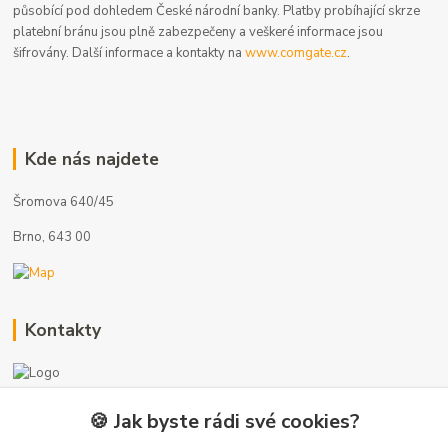
působící pod dohledem České národní banky. Platby probíhající skrze
platební bránu jsou plně zabezpečeny a veškeré informace jsou
šifrovány. Další informace a kontakty na
www.comgate.cz
.
Kde nás najdete
Šromova 640/45
Brno, 643 00
Kontakty
🍪 Jak byste rádi své cookies?
+420 775 872 753
(Po-Pá, 8-17 hod.)