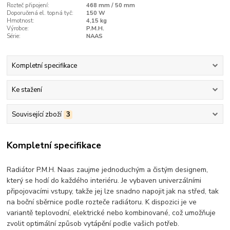
Rozteč připojení:
468 mm / 50 mm
Doporučená el. topná tyč:
150 W
Hmotnost:
4,15 kg
Výrobce:
P.M.H.
Série:
NAAS
Kompletní specifikace
Ke stažení
Související zboží
3
Kompletní specifikace
Radiátor P.M.H. Naas zaujme jednoduchým a čistým designem,
který se hodí do každého interiéru. Je vybaven univerzálními
připojovacími vstupy, takže jej lze snadno napojit jak na střed, tak
na boční sběrnice podle rozteče radiátoru. K dispozici je ve
variantě teplovodní, elektrické nebo kombinované, což umožňuje
zvolit optimální způsob vytápění podle vašich potřeb.