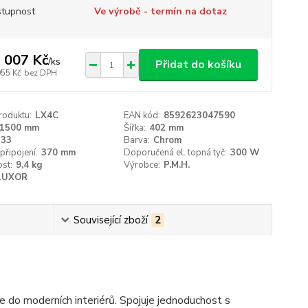
tupnost
Ve výrobě - termín na dotaz
 007 Kč
/
ks
Přidat do košíku
055 Kč
bez DPH
roduktu:
LX4C
EAN kód:
8592623047590
1500 mm
Šířka:
402 mm
33
Barva:
Chrom
připojení:
370 mm
Doporučená el. topná tyč:
300 W
st:
9,4 kg
Výrobce:
P.M.H.
LUXOR
Související zboží
2
 do moderních interiérů. Spojuje jednoduchost s