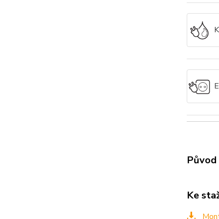
K
E
Původ 
Ke sta
Mont