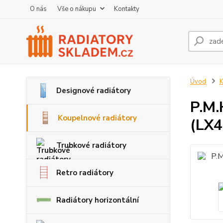
O nás
Vše o nákupu
Kontakty
Úvod
K
Designové radiátory
P.M.
Koupelnové radiátory
(LX4
Trubkové radiátory
Retro radiátory
Radiátory horizontální