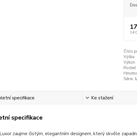
Dos
17
14 
Číslo p
Výška:
Výkon:
Rozteč 
Hmotno
Série:
etní specifikace
Ke stažení
tní specifikace
Luxor zaujme čistým, elegantním designem, který skvěle zapadne