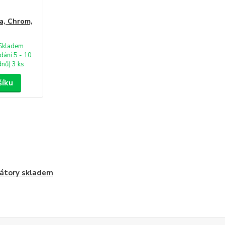
da, Chrom,
Skladem
dání 5 - 10
dnů) 3 ks
šíku
átory skladem