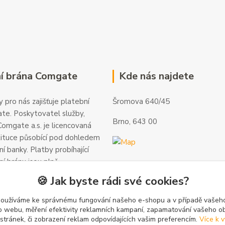
í brána Comgate
Kde nás najdete
 pro nás zajišťuje platební
Šromova 640/45
te. Poskytovatel služby,
Brno, 643 00
omgate a.s. je licencovaná
tituce působící pod dohledem
í banky. Platby probíhající
ní bránu jsou plně
 a veškeré informace jsou
🍪 Jak byste rádi své cookies?
alší informace a kontakty
gate.cz
.
používáme ke správnému fungování našeho e-shopu a v případě vašeho
k o webu, měření efektivity reklamních kampaní, zapamatování vašeho o
 stránek, či zobrazení reklam odpovídajících vašim preferencím.
Více k v