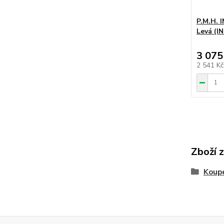
P.M.H. 
Levá (I
3 075
2 541 K
Zboží 
Koupe