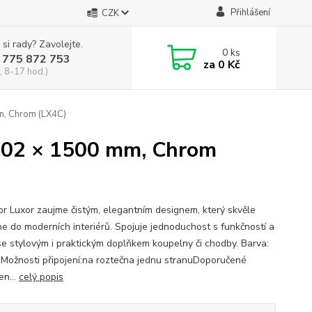
Přihlášení
CZK
 si rady? Zavolejte.
0
ks
 775 872 753
za
0 Kč
, 8-17 hod.)
m, Chrom (LX4C)
402 × 1500 mm, Chrom
or Luxor zaujme čistým, elegantním designem, který skvěle
e do moderních interiérů. Spojuje jednoduchost s funkčností a
se stylovým i praktickým doplňkem koupelny či chodby. Barva:
Možnosti připojení:na roztečna jednu stranuDoporučené
en...
celý popis