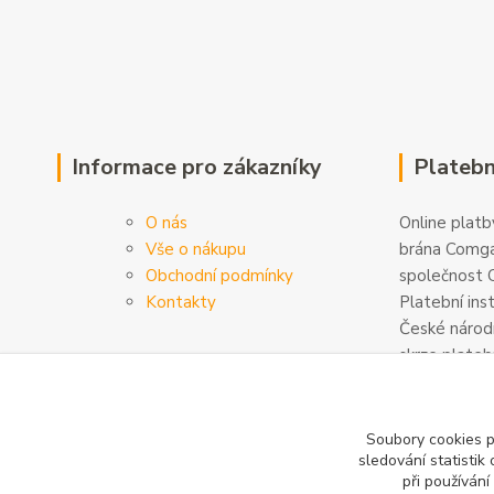
Informace pro zákazníky
Platebn
O nás
Online platby
Vše o nákupu
brána Comga
Obchodní podmínky
společnost C
Kontakty
Platební ins
České národn
skrze plateb
zabezpečeny
šifrovány. D
na
www.com
Soubory cookies 
sledování statisti
při používání