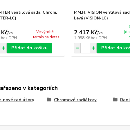
INTER ventilová sada, Chrom,
P.M.H. VISION ventilová sa
NTER-LC)
Levá (VISION-LC)
 Kč
2 417 Kč
Ve výrobě -
(do
/
ks
/
ks
termín na dotaz
č
bez DPH
1 998 Kč
bez DPH
Přidat do košíku
Přidat do ko
zařazeno v kategoriích
lnové radiátory
Chromové radiátory
Radi