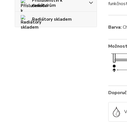
Příslušenství k
funkčnost
radiátorům
Radiátory skladem
Barva:
C
Možnosti
Doporuče
V