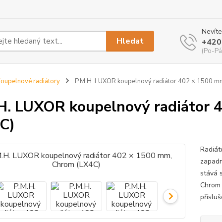
Nevíte
Hledat
+420
(Po-Pá
oupelnové radiátory
P.M.H. LUXOR koupelnový radiátor 402 × 1500 m
H. LUXOR koupelnový radiátor 
C)
Radiát
zapadn
stává 
Chrom 
přísluš