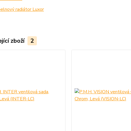
lnový radiátor Luxor
jící zboží
2