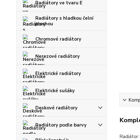
Radiátory ve tvaru E
Radiátory s hladkou čelní
plochou
Chromové radiátory
Nerezové radiátory
Elektrické radiátory
Elektrické sušáky
Kompl
Deskové radiátory
Komple
Radiátory podle barvy
Radiátor 