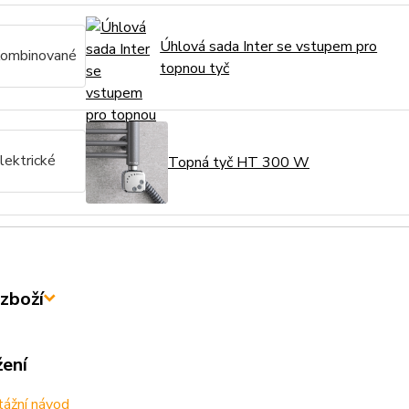
Úhlová sada Inter se vstupem pro
ombinované
topnou tyč
lektrické
Topná tyč HT 300 W
zboží
žení
ážní návod