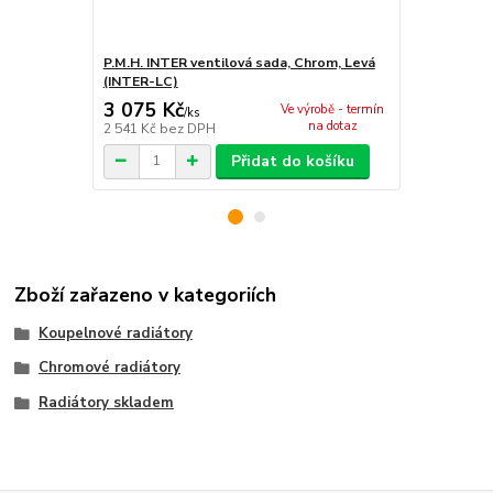
P.M.H. INTER ventilová sada, Chrom, Levá
P.M.H. VISIO
(INTER-LC)
(VISION-LC)
3 075 Kč
2 417 Kč
Ve výrobě - termín
/
ks
na dotaz
2 541 Kč
bez DPH
1 998 Kč
bez
Přidat do košíku
Zboží zařazeno v kategoriích
Koupelnové radiátory
Chromové radiátory
Radiátory skladem