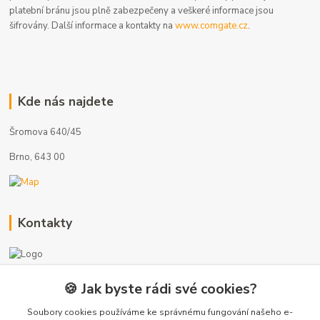
platební bránu jsou plně zabezpečeny a veškeré informace jsou
šifrovány. Další informace a kontakty na
www.comgate.cz
.
Kde nás najdete
Šromova 640/45
Brno, 643 00
Kontakty
🍪 Jak byste rádi své cookies?
+420 775 872 753
(Po-Pá, 8-17 hod.)
Soubory cookies používáme ke správnému fungování našeho e-