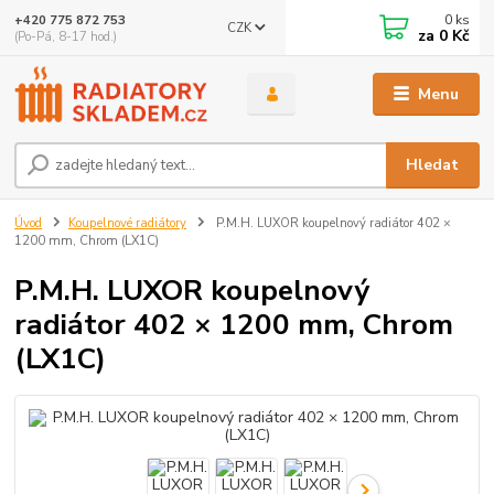
0
ks
+420 775 872 753
CZK
za
0 Kč
(Po-Pá, 8-17 hod.)
Menu
Hledat
Úvod
Koupelnové radiátory
P.M.H. LUXOR koupelnový radiátor 402 ×
1200 mm, Chrom (LX1C)
P.M.H. LUXOR koupelnový
radiátor 402 × 1200 mm, Chrom
(LX1C)