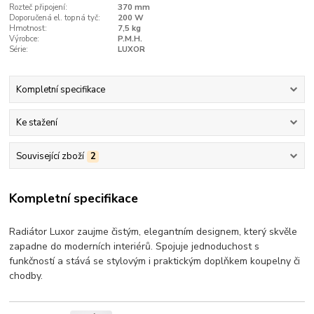
Rozteč připojení:
370 mm
Doporučená el. topná tyč:
200 W
Hmotnost:
7,5 kg
Výrobce:
P.M.H.
Série:
LUXOR
Kompletní specifikace
Ke stažení
Související zboží
2
Kompletní specifikace
Radiátor Luxor zaujme čistým, elegantním designem, který skvěle
zapadne do moderních interiérů. Spojuje jednoduchost s
funkčností a stává se stylovým i praktickým doplňkem koupelny či
chodby.