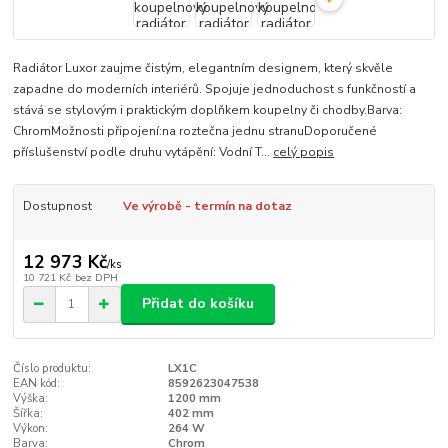
Radiátor Luxor zaujme čistým, elegantním designem, který skvěle
zapadne do moderních interiérů. Spojuje jednoduchost s funkčností a
stává se stylovým i praktickým doplňkem koupelny či chodby.Barva:
ChromMožnosti připojení:na roztečna jednu stranuDoporučené
příslušenství podle druhu vytápění: Vodní T...
celý popis
Dostupnost
Ve výrobě - termín na dotaz
12 973 Kč
/
ks
10 721 Kč
bez DPH
Přidat do košíku
Číslo produktu:
LX1C
EAN kód:
8592623047538
Výška:
1200 mm
Šířka:
402 mm
Výkon:
264 W
Barva:
Chrom