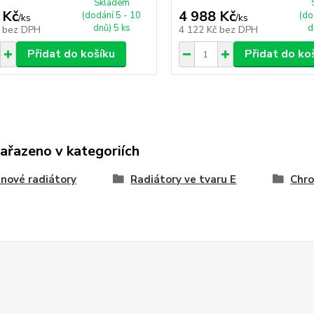
Skladem
 Kč
4 988 Kč
(dodání 5 - 10
(do
/
ks
/
ks
dnů) 5 ks
d
č
bez DPH
4 122 Kč
bez DPH
Přidat do košíku
Přidat do ko
zařazeno v kategoriích
nové radiátory
Radiátory ve tvaru E
Chro