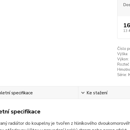
Dos
16
13 
Číslo p
Výška:
Výkon:
Rozteč 
Hmotno
Série:
etní specifikace
Ke stažení
tní specifikace
ný radiátor do koupelny je tvořen z hliníkového dvoukomorového