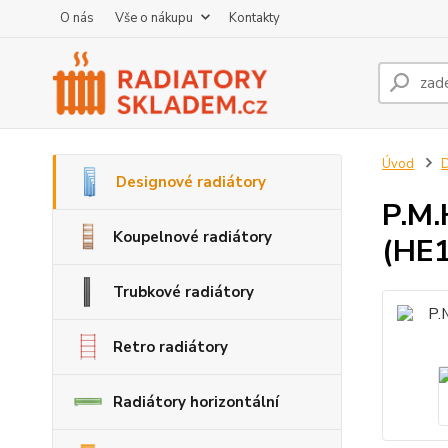
O nás
Vše o nákupu
Kontakty
Úvod
D
Designové radiátory
P.M.
Koupelnové radiátory
(HE
Trubkové radiátory
Retro radiátory
Radiátory horizontální