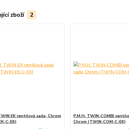
jící zboží
2
TWIN EK ventilová sada, Chrom
P.M.H. TWIN-COMBI ventilo
EK-C-EK)
Chrom (TWIN-COM-C-EK)