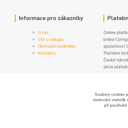
Informace pro zákazníky
Platebn
O nás
Online platby
Vše o nákupu
brána Comga
Obchodní podmínky
společnost C
Kontakty
Platební ins
České národn
skrze plateb
zabezpečeny
šifrovány. D
na
www.com
Soubory cookies 
sledování statisti
při používání