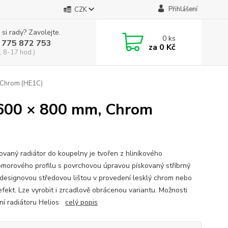
Přihlášení
CZK
 si rady? Zavolejte.
0
ks
 775 872 753
za
0 Kč
, 8-17 hod.)
 Chrom (HE1C)
 600 × 800 mm, Chrom
ovaný radiátor do koupelny je tvořen z hliníkového
morového profilu s povrchovou úpravou pískovaný stříbrný
 designovou středovou lištou v provedení lesklý chrom nebo
efekt. Lze vyrobit i zrcadlově obrácenou variantu. Možnosti
ení radiátoru Helios
celý popis