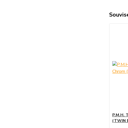
Souvise
P.M.H. 
(TWIN 