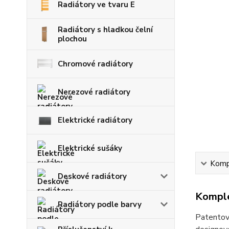
Radiátory ve tvaru E
Radiátory s hladkou čelní
plochou
Chromové radiátory
Nerezové radiátory
Elektrické radiátory
Elektrické sušáky
Kompl
Deskové radiátory
Komple
Radiátory podle barvy
Patentova