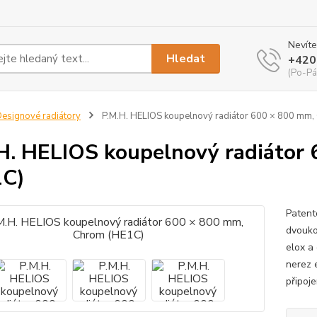
Nevíte
Hledat
+420
(Po-Pá
esignové radiátory
P.M.H. HELIOS koupelnový radiátor 600 × 800 mm,
H. HELIOS koupelnový radiátor
1C)
Patent
dvouko
elox a
nerez 
připoj