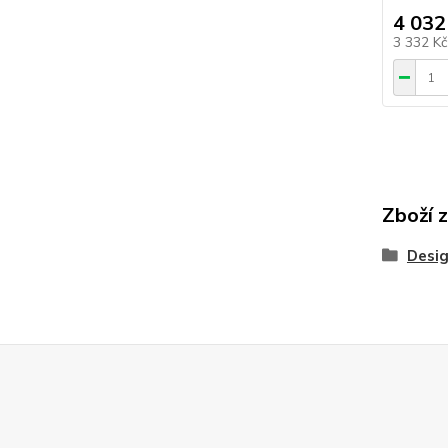
4 032
3 332 K
Zboží 
Desig