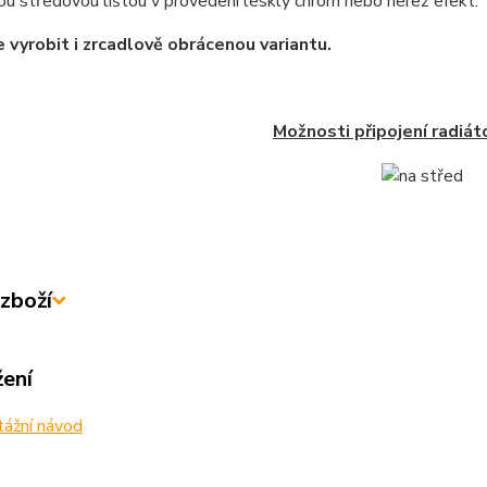
u středovou lištou v provedení lesklý chrom nebo nerez efekt.
 vyrobit i zrcadlově obrácenou variantu.
Možnosti připojení radiát
zboží
žení
ážní návod