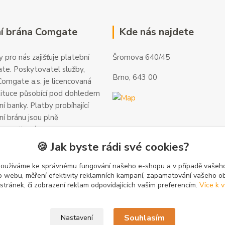
í brána Comgate
Kde nás najdete
 pro nás zajišťuje platební
Šromova 640/45
te. Poskytovatel služby,
Brno, 643 00
omgate a.s. je licencovaná
tituce působící pod dohledem
í banky. Platby probíhající
ní bránu jsou plně
 a veškeré informace jsou
alší informace a kontakty
🍪 Jak byste rádi své cookies?
gate.cz
.
používáme ke správnému fungování našeho e-shopu a v případě vašeho
k o webu, měření efektivity reklamních kampaní, zapamatování vašeho o
 stránek, či zobrazení reklam odpovídajících vašim preferencím.
Více k v
Souhlasím
Nastavení