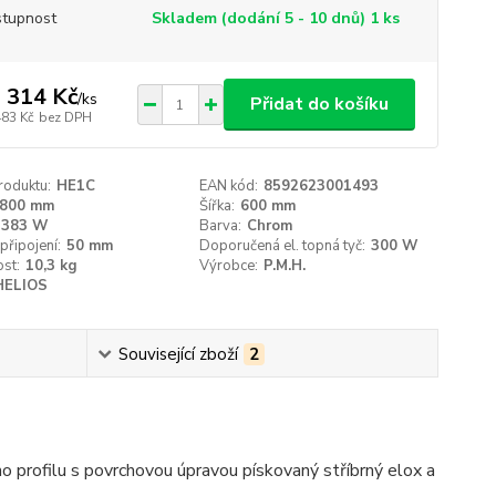
tupnost
Skladem (dodání 5 - 10 dnů) 1 ks
 314 Kč
/
ks
Přidat do košíku
483 Kč
bez DPH
roduktu:
HE1C
EAN kód:
8592623001493
800 mm
Šířka:
600 mm
383 W
Barva:
Chrom
připojení:
50 mm
Doporučená el. topná tyč:
300 W
st:
10,3 kg
Výrobce:
P.M.H.
HELIOS
Související zboží
2
 profilu s povrchovou úpravou pískovaný stříbrný elox a