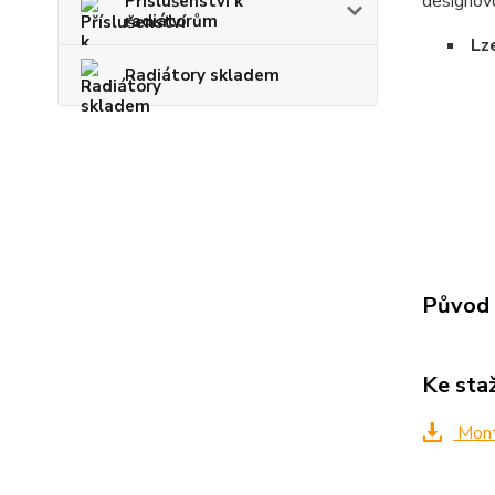
designovo
Příslušenství k
radiátorům
Lze
Radiátory skladem
Původ 
Ke sta
Mont