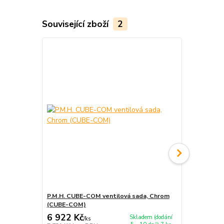
Související zboží
2
P.M.H. CUBE-COM ventilová sada, Chrom
P.M.H. CUBE
(CUBE-COM)
(CUBE-CE)
6 922 Kč
5 194 Kč
Skladem (dodání
/
ks