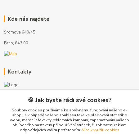
Kde nás najdete
Šromova 640/45
Brno, 643 00
Kontakty
🍪 Jak byste rádi své cookies?
+420 775 872 753
(Po-Pá, 8-17 hod.)
Soubory cookies používáme ke správnému fungování našeho e-
shopu a v případě vašeho souhlasu také ke sledování statistik o
webu, měření efektivity reklamních kampaní, zapamatování vašeho
info@radiatory-skladem.cz
oblíbeného nastavení při používání stránek, či zobrazení reklam
odpovídajících vašim preferencím.
Více k využití cookies