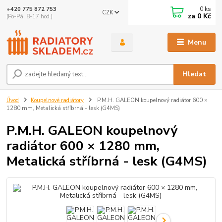
0
ks
+420 775 872 753
CZK
za
0 Kč
(Po-Pá, 8-17 hod.)
Menu
Hledat
Úvod
Koupelnové radiátory
P.M.H. GALEON koupelnový radiátor 600 ×
1280 mm, Metalická stříbrná - lesk (G4MS)
P.M.H. GALEON koupelnový
radiátor 600 × 1280 mm,
Metalická stříbrná - lesk (G4MS)