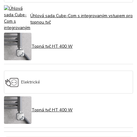
Úhlová sada Cube-Com s integrovaným vstupem pro
topnou tyč
Topná tyč HT 400 W
Elektrické
Topná tyč HT 400 W