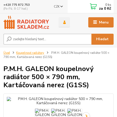
0
ks
+420 775 872 753
CZK
za
0 Kč
(Po-Pá, 8-17 hod.)
Menu
Hledat
Úvod
Koupelnové radiátory
P.M.H. GALEON koupelnový radiátor 500 ×
790 mm, Kartáčovaná nerez (G1SS)
P.M.H. GALEON koupelnový
radiátor 500 × 790 mm,
Kartáčovaná nerez (G1SS)