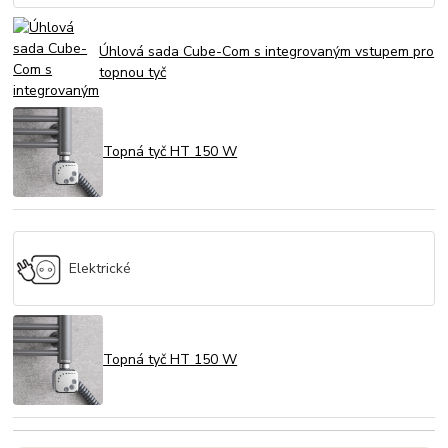
Úhlová sada Cube-Com s integrovaným vstupem pro
topnou tyč
Topná tyč HT 150 W
Elektrické
Topná tyč HT 150 W