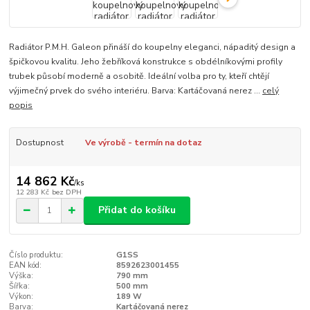
Radiátor P.M.H. Galeon přináší do koupelny eleganci, nápaditý design a
špičkovou kvalitu. Jeho žebříková konstrukce s obdélníkovými profily
trubek působí moderně a osobitě. Ideální volba pro ty, kteří chtějí
výjimečný prvek do svého interiéru. Barva: Kartáčovaná nerez ...
celý
popis
Dostupnost
Ve výrobě - termín na dotaz
14 862 Kč
/
ks
12 283 Kč
bez DPH
Přidat do košíku
Číslo produktu:
G1SS
EAN kód:
8592623001455
Výška:
790 mm
Šířka:
500 mm
Výkon:
189 W
Barva:
Kartáčovaná nerez