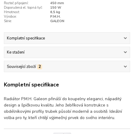
Rozteč připojení:
450 mm
Doporučená el. topná tyč:
150 W
Hmotnost:
6,5 kg
Výrobce:
P.M.H.
Série:
GALEON
Kompletní specifikace
Ke stažení
Související zboží
2
Kompletní specifikace
Radiátor P.M.H. Galeon přináší do koupelny eleganci, nápaditý
design a špičkovou kvalitu. Jeho žebříková konstrukce s
obdélníkovými profily trubek působí moderně a osobitě. Ideální
volba pro ty, kteří chtějí výjimečný prvek do svého interiéru.