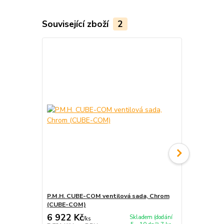
Související zboží
2
P.M.H. CUBE-COM ventilová sada, Chrom
P.M.H. CUBE
(CUBE-COM)
(CUBE-CE)
6 922 Kč
5 194 Kč
Skladem (dodání
/
ks