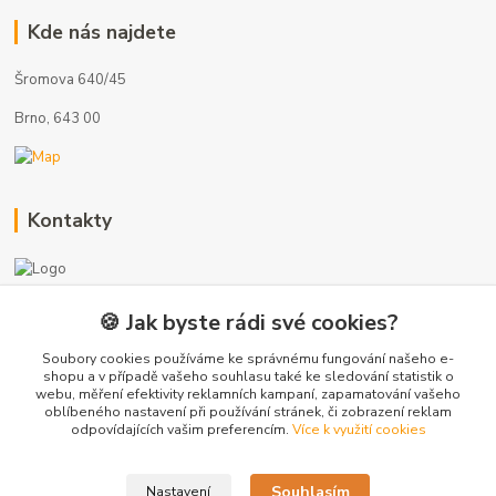
Kde nás najdete
Šromova 640/45
Brno, 643 00
Kontakty
🍪 Jak byste rádi své cookies?
+420 775 872 753
(Po-Pá, 8-17 hod.)
Soubory cookies používáme ke správnému fungování našeho e-
shopu a v případě vašeho souhlasu také ke sledování statistik o
webu, měření efektivity reklamních kampaní, zapamatování vašeho
info@radiatory-skladem.cz
oblíbeného nastavení při používání stránek, či zobrazení reklam
odpovídajících vašim preferencím.
Více k využití cookies
Souhlasím
Nastavení