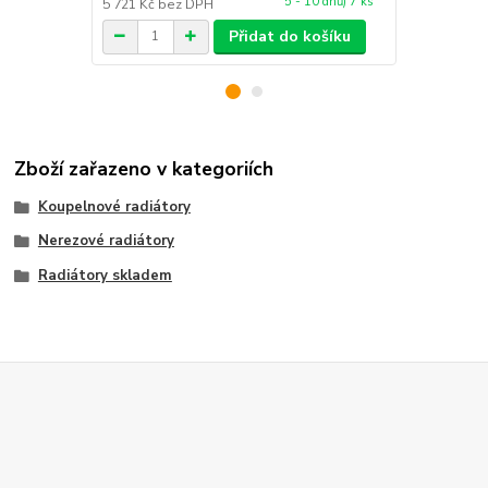
5 - 10 dnů) 7 ks
5 721 Kč
bez DPH
4 293 Kč
bez
Přidat do košíku
Zboží zařazeno v kategoriích
Koupelnové radiátory
Nerezové radiátory
Radiátory skladem