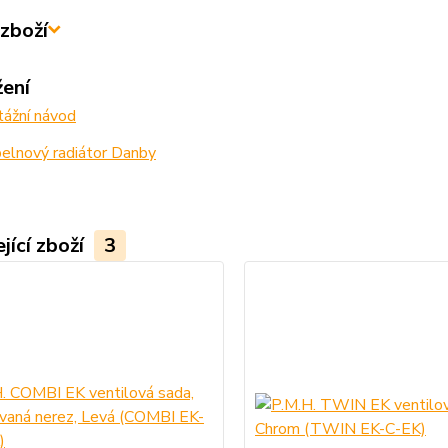
zboží
žení
ážní návod
elnový radiátor Danby
jící zboží
3