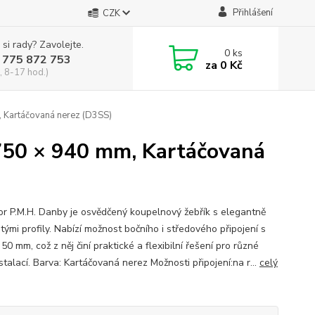
Přihlášení
CZK
 si rady? Zavolejte.
0
ks
 775 872 753
za
0 Kč
, 8-17 hod.)
 Kartáčovaná nerez (D3SS)
750 × 940 mm, Kartáčovaná
or P.M.H. Danby je osvědčený koupelnový žebřík s elegantně
tými profily. Nabízí možnost bočního i středového připojení s
 50 mm, což z něj činí praktické a flexibilní řešení pro různé
stalací. Barva: Kartáčovaná nerez Možnosti připojení:na r...
celý