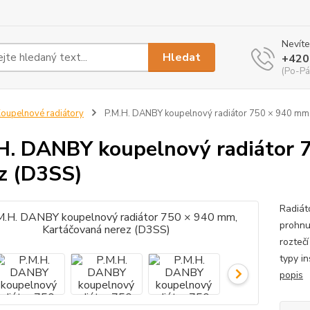
Nevíte
Hledat
+420
(Po-Pá
oupelnové radiátory
P.M.H. DANBY koupelnový radiátor 750 × 940 mm,
H. DANBY koupelnový radiátor 
z (D3SS)
Radiát
prohnu
roztečí
typy in
popis