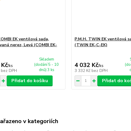
COMBI EK ventilová sada,
P.M.H. TWIN EK ventilová s
vaná nerez, Levá (COMBI EK-
(TWIN EK-C-EK)
Skladem
 Kč
4 032 Kč
(dodání 5 - 10
(do
/
ks
/
ks
dnů) 3 ks
č
bez DPH
3 332 Kč
bez DPH
Přidat do košíku
Přidat do ko
zařazeno v kategoriích