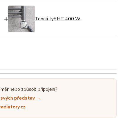
+
Topná tyč HT 400 W
změr nebo způsob připojení?
e svých představ →
adiatory.cz
.