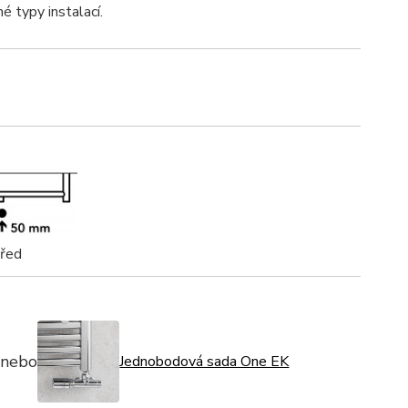
né typy instalací.
třed
nebo
Jednobodová sada One EK