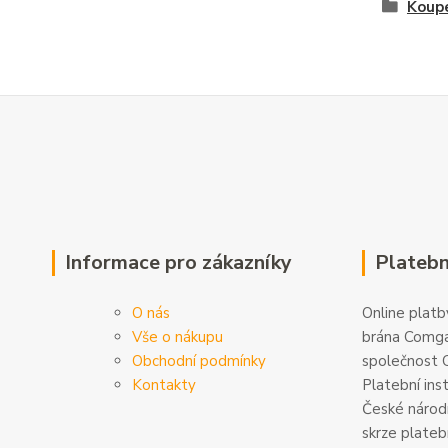
Koupe
Informace pro zákazníky
Platebn
O nás
Online platby
Vše o nákupu
brána Comga
Obchodní podmínky
společnost C
Kontakty
Platební ins
České národn
skrze plateb