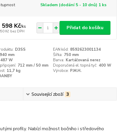
tupnost
Skladem (dodání 5 - 10 dnů) 1 ks
 598 Kč
/
ks
Přidat do košíku
850 Kč
bez DPH
roduktu:
D3SS
EAN kód:
8592623001134
940 mm
Šířka:
750 mm
487 W
Barva:
Kartáčovaná nerez
připojení:
712 mm / 50 mm
Doporučená el. topná tyč:
400 W
st:
11,7 kg
Výrobce:
P.M.H.
DANBY
Související zboží
3
tými profily. Nabízí možnost bočního i středového