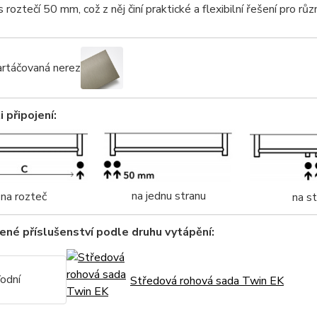
s roztečí 50 mm, což z něj činí praktické a flexibilní řešení pro růz
rtáčovaná nerez
 připojení:
na jednu stranu
na rozteč
na s
né příslušenství podle druhu vytápění:
odní
Středová rohová sada Twin EK