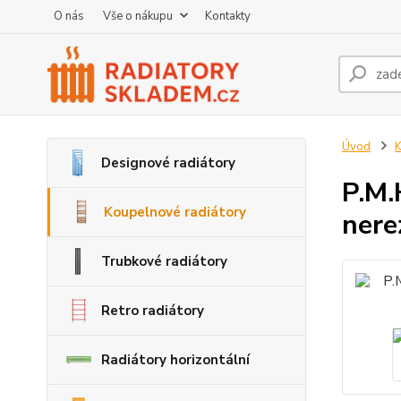
O nás
Vše o nákupu
Kontakty
Úvod
K
Designové radiátory
P.M.
Koupelnové radiátory
nere
Trubkové radiátory
Retro radiátory
Radiátory horizontální