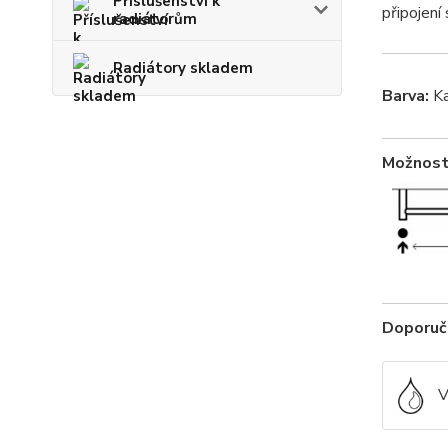
Příslušenství k
připojení 
radiátorům
Radiátory skladem
Barva:
Ka
Možnosti
Doporuče
V