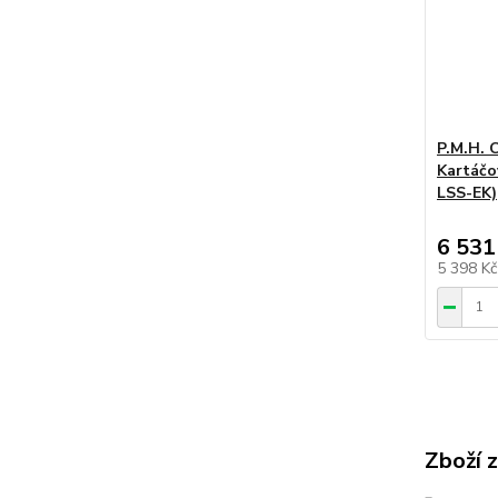
P.M.H. 
Kartáčo
LSS-EK)
6 531
5 398 K
Zboží 