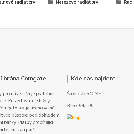
lnové radiátory
Nerezové radiátory
Radi
í brána Comgate
Kde nás najdete
 pro nás zajišťuje platební
Šromova 640/45
te. Poskytovatel služby,
Brno, 643 00
omgate a.s. je licencovaná
tituce působící pod dohledem
í banky. Platby probíhající
ní bránu jsou plně