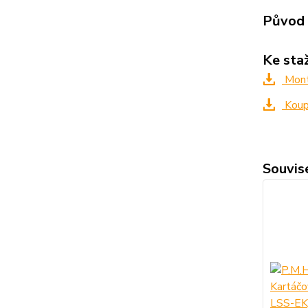
Původ 
Ke sta
Mont
Koup
Souvise