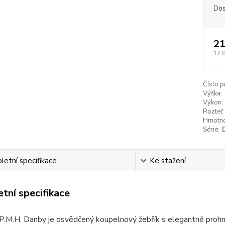
Dos
21
17 
Číslo p
Výška:
Výkon:
Rozteč 
Hmotno
Série:
etní specifikace
Ke stažení
tní specifikace
P.M.H. Danby je osvědčený koupelnový žebřík s elegantně prohnu