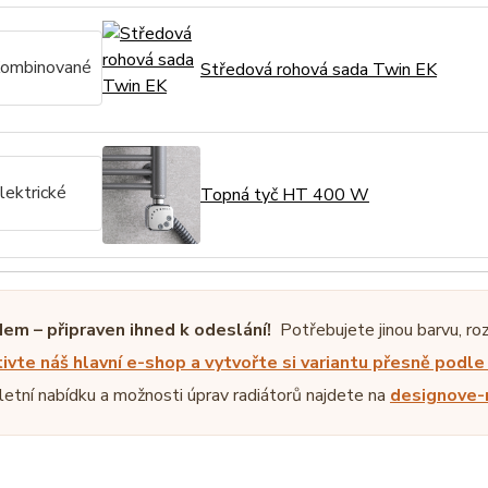
ombinované
Středová rohová sada Twin EK
lektrické
Topná tyč HT 400 W
em – připraven ihned k odeslání!
Potřebujete jinou barvu, ro
ivte náš hlavní e-shop a vytvořte si variantu přesně podl
etní nabídku a možnosti úprav radiátorů najdete na
designove-r