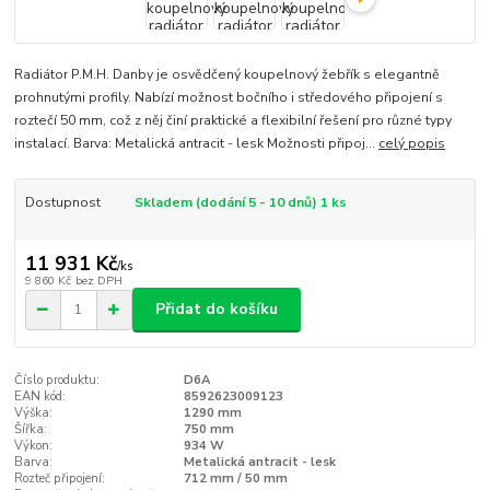
Radiátor P.M.H. Danby je osvědčený koupelnový žebřík s elegantně
prohnutými profily. Nabízí možnost bočního i středového připojení s
roztečí 50 mm, což z něj činí praktické a flexibilní řešení pro různé typy
instalací. Barva: Metalická antracit - lesk Možnosti připoj...
celý popis
Dostupnost
Skladem (dodání 5 - 10 dnů) 1 ks
11 931 Kč
/
ks
9 860 Kč
bez DPH
Přidat do košíku
Číslo produktu:
D6A
EAN kód:
8592623009123
Výška:
1290 mm
Šířka:
750 mm
Výkon:
934 W
Barva:
Metalická antracit - lesk
Rozteč připojení:
712 mm / 50 mm