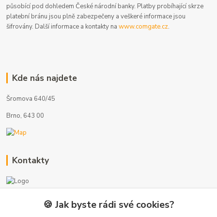
působící pod dohledem České národní banky. Platby probíhající skrze
platební bránu jsou plně zabezpečeny a veškeré informace jsou
šifrovány. Další informace a kontakty na
www.comgate.cz
.
Kde nás najdete
Šromova 640/45
Brno, 643 00
Kontakty
🍪 Jak byste rádi své cookies?
+420 775 872 753
(Po-Pá, 8-17 hod.)