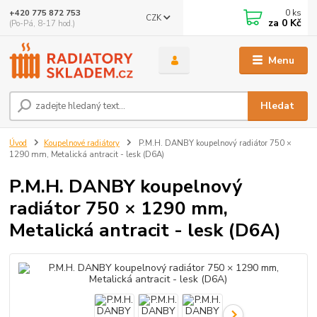
0
ks
+420 775 872 753
CZK
za
0 Kč
(Po-Pá, 8-17 hod.)
Menu
Hledat
Úvod
Koupelnové radiátory
P.M.H. DANBY koupelnový radiátor 750 ×
1290 mm, Metalická antracit - lesk (D6A)
P.M.H. DANBY koupelnový
radiátor 750 × 1290 mm,
Metalická antracit - lesk (D6A)