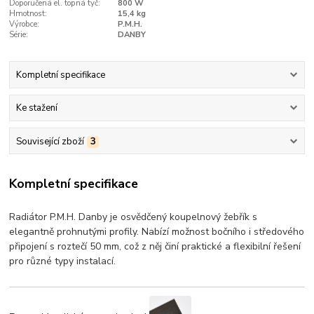
Doporučená el. topná tyč:
800 W
Hmotnost:
15,4 kg
Výrobce:
P.M.H.
Série:
DANBY
Kompletní specifikace
Ke stažení
Související zboží
3
Kompletní specifikace
Radiátor P.M.H. Danby je osvědčený koupelnový žebřík s
elegantně prohnutými profily. Nabízí možnost bočního i středového
připojení s roztečí 50 mm, což z něj činí praktické a flexibilní řešení
pro různé typy instalací.