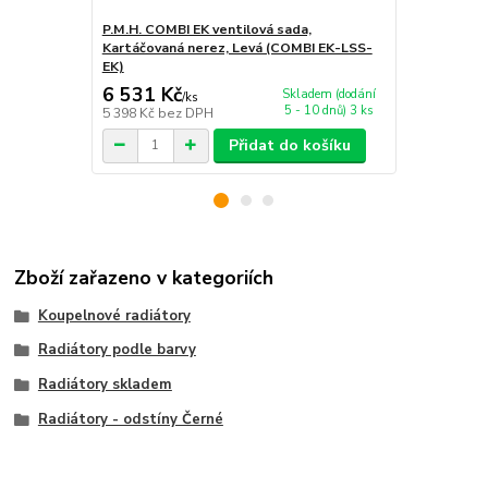
P.M.H. COMBI EK ventilová sada,
P.M.H. TWIN
Kartáčovaná nerez, Levá (COMBI EK-LSS-
(TWIN EK-C
EK)
6 531 Kč
4 032 Kč
Skladem (dodání
/
ks
5 - 10 dnů) 3 ks
5 398 Kč
bez DPH
3 332 Kč
bez
Přidat do košíku
Zboží zařazeno v kategoriích
Koupelnové radiátory
Radiátory podle barvy
Radiátory skladem
Radiátory - odstíny Černé