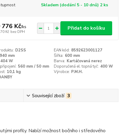
tupnost
Skladem (dodání 5 - 10 dnů) 2 ks
 776 Kč
/
ks
Přidat do košíku
170 Kč
bez DPH
roduktu:
D2SS
EAN kód:
8592623001127
940 mm
Šířka:
600 mm
404 W
Barva:
Kartáčovaná nerez
připojení:
560 mm / 50 mm
Doporučená el. topná tyč:
400 W
st:
10,1 kg
Výrobce:
P.M.H.
DANBY
Související zboží
3
tými profily. Nabízí možnost bočního i středového