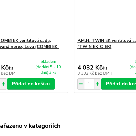
COMBI EK ventilová sada,
P.M.H. TWIN EK ventilová s
vaná nerez, Levá (COMBI EK-
(TWIN EK-C-EK)
Skladem
 Kč
4 032 Kč
(dodání 5 - 10
(do
/
ks
/
ks
dnů) 3 ks
č
bez DPH
3 332 Kč
bez DPH
Přidat do košíku
Přidat do ko
zařazeno v kategoriích