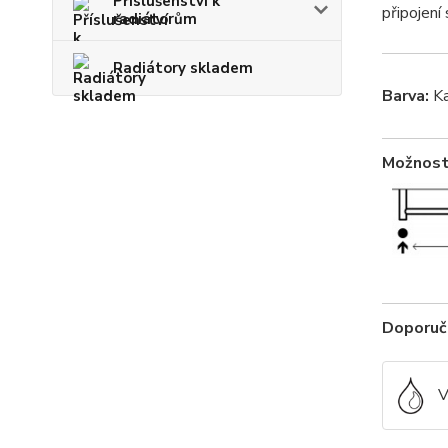
Příslušenství k
připojení 
radiátorům
Radiátory skladem
Barva:
Ka
Možnosti
Doporuče
V