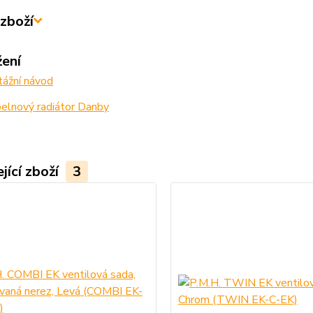
zboží
žení
ážní návod
elnový radiátor Danby
jící zboží
3