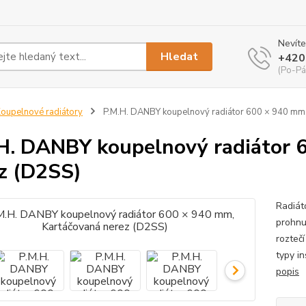
Nevíte
Hledat
+420
(Po-Pá
oupelnové radiátory
P.M.H. DANBY koupelnový radiátor 600 × 940 mm,
H. DANBY koupelnový radiátor 
z (D2SS)
Radiát
prohnu
roztečí
typy in
popis