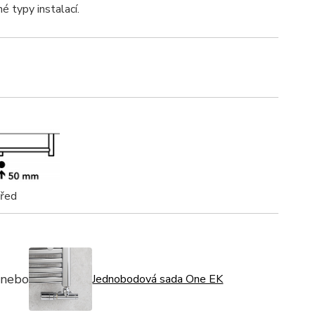
né typy instalací.
třed
nebo
Jednobodová sada One EK