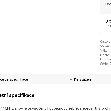
Dos
20
17 
Číslo p
Výška:
Výkon:
Rozteč 
Hmotno
Série:
etní specifikace
Ke stažení
tní specifikace
P.M.H. Danby je osvědčený koupelnový žebřík s elegantně prohnu