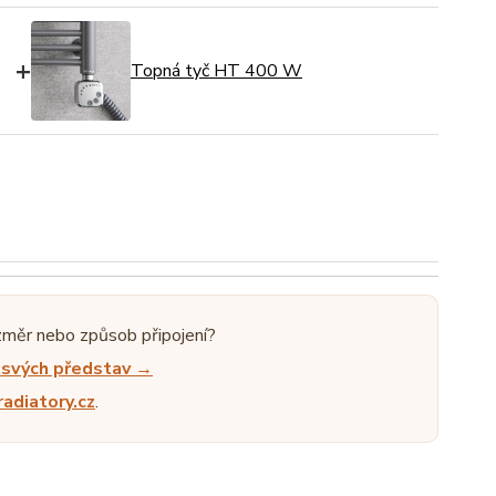
+
Topná tyč HT 400 W
změr nebo způsob připojení?
e svých představ →
adiatory.cz
.