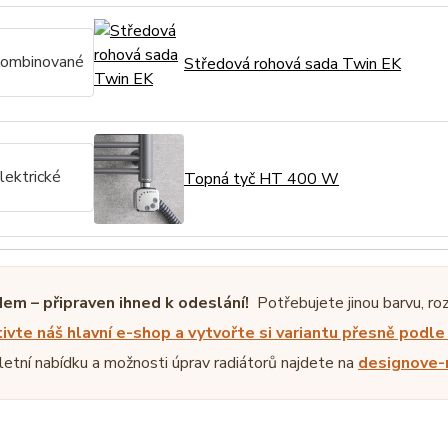
ombinované
Středová rohová sada Twin EK
lektrické
Topná tyč HT 400 W
em – připraven ihned k odeslání!
Potřebujete jinou barvu, ro
ivte náš hlavní e-shop a vytvořte si variantu přesně podl
etní nabídku a možnosti úprav radiátorů najdete na
designove-r