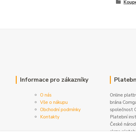
Koupe
Informace pro zákazníky
Platebn
O nás
Online platby
Vše o nákupu
brána Comga
Obchodní podmínky
společnost C
Kontakty
Platební ins
České národn
skrze plateb