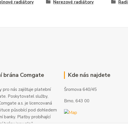
lnové radiátory
Nerezové radiátory
Radi
í brána Comgate
Kde nás najdete
 pro nás zajišťuje platební
Šromova 640/45
te. Poskytovatel služby,
Brno, 643 00
omgate a.s. je licencovaná
tituce působící pod dohledem
í banky. Platby probíhající
ní bránu jsou plně