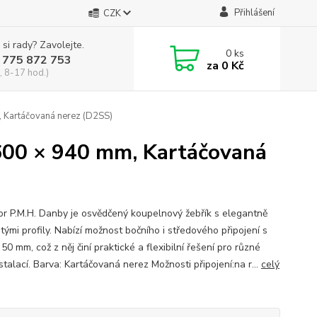
Přihlášení
CZK
 si rady? Zavolejte.
0
ks
 775 872 753
za
0 Kč
, 8-17 hod.)
 Kartáčovaná nerez (D2SS)
600 × 940 mm, Kartáčovaná
or P.M.H. Danby je osvědčený koupelnový žebřík s elegantně
tými profily. Nabízí možnost bočního i středového připojení s
 50 mm, což z něj činí praktické a flexibilní řešení pro různé
stalací. Barva: Kartáčovaná nerez Možnosti připojení:na r...
celý