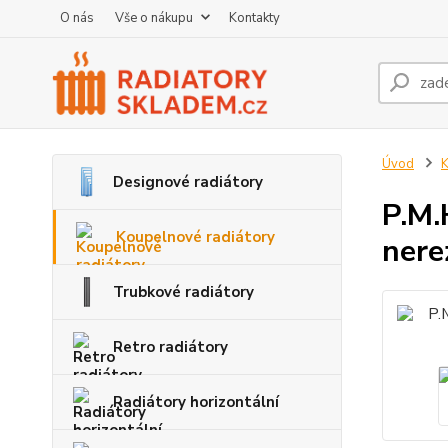
O nás
Vše o nákupu
Kontakty
Úvod
K
Designové radiátory
P.M.
Koupelnové radiátory
nere
Trubkové radiátory
Retro radiátory
Radiátory horizontální