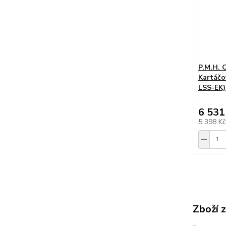
P.M.H. 
Kartáčo
LSS-EK)
6 531
5 398 K
Zboží 