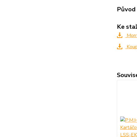
Původ 
Ke sta
Mont
Koup
Souvise