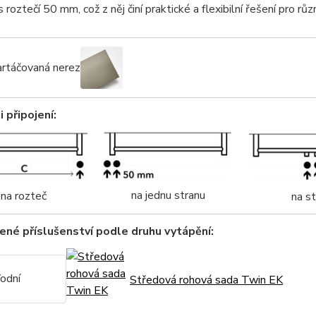
s roztečí 50 mm, což z něj činí praktické a flexibilní řešení pro růz
rtáčovaná nerez
 připojení:
na jednu stranu
na rozteč
na s
né příslušenství podle druhu vytápění:
odní
Středová rohová sada Twin EK