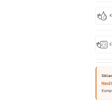
K
E
Sklad
Navšt
Kompl