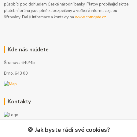
působící pod dohledem České národní banky. Platby probíhající skrze
platební bránu jsou plně zabezpečeny a veškeré informace jsou
šifrovány. Další informace a kontakty na
www.comgate.cz
.
Kde nás najdete
Šromova 640/45
Brno, 643 00
Kontakty
🍪 Jak byste rádi své cookies?
+420 775 872 753
(Po-Pá, 8-17 hod.)