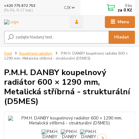
0
ks
+420 775 872 753
CZK
za
0 Kč
(Po-Pá, 8-17 hod.)
Menu
Hledat
Úvod
Koupelnové radiátory
P.M.H. DANBY koupelnový radiátor 600 ×
1290 mm, Metalická stříbrná - strukturální (D5MES)
P.M.H. DANBY koupelnový
radiátor 600 × 1290 mm,
Metalická stříbrná - strukturální
(D5MES)