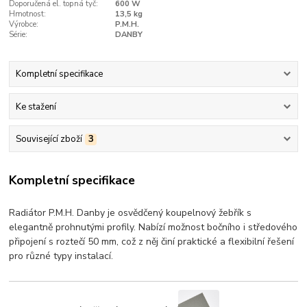
Doporučená el. topná tyč:
600 W
Hmotnost:
13,5 kg
Výrobce:
P.M.H.
Série:
DANBY
Kompletní specifikace
Ke stažení
Související zboží
3
Kompletní specifikace
Radiátor P.M.H. Danby je osvědčený koupelnový žebřík s
elegantně prohnutými profily. Nabízí možnost bočního i středového
připojení s roztečí 50 mm, což z něj činí praktické a flexibilní řešení
pro různé typy instalací.