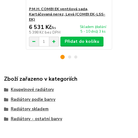
P.M.H. COMBI EK ventilová sada,
P.M.H. TWIN
Kartáčovaná nerez, Levá (COMBI EK-LSS-
(TWIN EK-C
EK)
6 531 Kč
4 032 Kč
Skladem (dodání
/
ks
5 - 10 dnů) 3 ks
5 398 Kč
bez DPH
3 332 Kč
bez
Přidat do košíku
Zboží zařazeno v kategoriích
Koupelnové radiátory
Radiátory podle barvy
Radiátory skladem
Radiátory - ostatní barvy