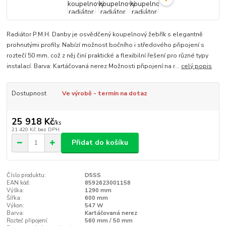
Radiátor P.M.H. Danby je osvědčený koupelnový žebřík s elegantně
prohnutými profily. Nabízí možnost bočního i středového připojení s
roztečí 50 mm, což z něj činí praktické a flexibilní řešení pro různé typy
instalací. Barva: Kartáčovaná nerez Možnosti připojení:na r...
celý popis
Dostupnost
Ve výrobě - termín na dotaz
25 918 Kč
/
ks
21 420 Kč
bez DPH
Přidat do košíku
Číslo produktu:
D5SS
EAN kód:
8592623001158
Výška:
1290 mm
Šířka:
600 mm
Výkon:
547 W
Barva:
Kartáčovaná nerez
Rozteč připojení:
560 mm / 50 mm