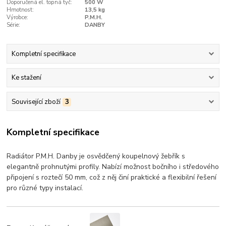
Doporučená el. topná tyč:
500 W
Hmotnost:
13,5 kg
Výrobce:
P.M.H.
Série:
DANBY
Kompletní specifikace
Ke stažení
Související zboží
3
Kompletní specifikace
Radiátor P.M.H. Danby je osvědčený koupelnový žebřík s
elegantně prohnutými profily. Nabízí možnost bočního i středového
připojení s roztečí 50 mm, což z něj činí praktické a flexibilní řešení
pro různé typy instalací.