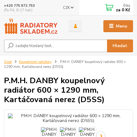
0
ks
+420 775 872 753
CZK
za
0 Kč
(Po-Pá, 8-17 hod.)
Menu
Hledat
Úvod
Koupelnové radiátory
P.M.H. DANBY koupelnový radiátor 600 ×
1290 mm, Kartáčovaná nerez (D5SS)
P.M.H. DANBY koupelnový
radiátor 600 × 1290 mm,
Kartáčovaná nerez (D5SS)