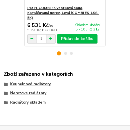
P.M.H. COMBI EK ventilová sada,
P.M.H. TWIN
Kartáčovaná nerez, Levá (COMBI EK-LSS-
(TWIN EK-C
EK)
6 531 Kč
4 032 Kč
Skladem (dodání
/
ks
5 - 10 dnů) 3 ks
5 398 Kč
bez DPH
3 332 Kč
bez
Přidat do košíku
Zboží zařazeno v kategoriích
Koupelnové radiátory
Nerezové radiátory
Radiátory skladem