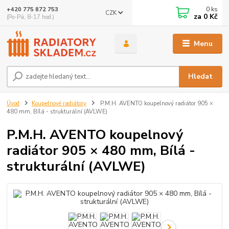
0
ks
+420 775 872 753
CZK
za
0 Kč
(Po-Pá, 8-17 hod.)
Menu
Hledat
Úvod
Koupelnové radiátory
P.M.H. AVENTO koupelnový radiátor 905 ×
480 mm, Bílá - strukturální (AVLWE)
P.M.H. AVENTO koupelnový
radiátor 905 × 480 mm, Bílá -
strukturální (AVLWE)