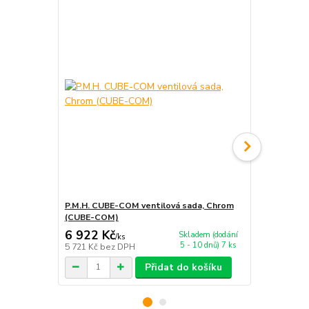
P.M.H. CUBE-COM ventilová sada, Chrom
P.M.H. CUBE
(CUBE-COM)
(CUBE-CE)
6 922 Kč
5 194 Kč
Skladem (dodání
/
ks
5 - 10 dnů) 7 ks
5 721 Kč
bez DPH
4 293 Kč
bez
Přidat do košíku