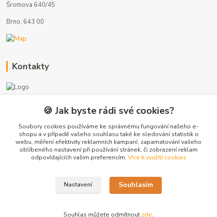
Šromova 640/45
Brno, 643 00
Kontakty
🍪 Jak byste rádi své cookies?
+420 775 872 753
(Po-Pá, 8-17 hod.)
Soubory cookies používáme ke správnému fungování našeho e-
shopu a v případě vašeho souhlasu také ke sledování statistik o
webu, měření efektivity reklamních kampaní, zapamatování vašeho
info@radiatory-skladem.cz
oblíbeného nastavení při používání stránek, či zobrazení reklam
odpovídajících vašim preferencím.
Více k využití cookies
Souhlasím
Nastavení
Copyright 2020-2025 © Sanitrade s.r.o. Všechna práva vyhrazena.
Souhlas můžete odmítnout
zde
.