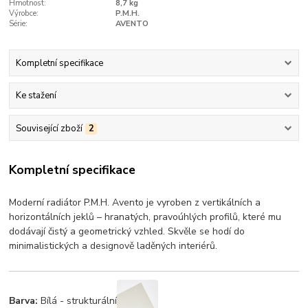
Hmotnost:
8,7 kg
Výrobce:
P.M.H.
Série:
AVENTO
Kompletní specifikace
Ke stažení
Související zboží
2
Kompletní specifikace
Moderní radiátor P.M.H. Avento je vyroben z vertikálních a
horizontálních jeklů – hranatých, pravoúhlých profilů, které mu
dodávají čistý a geometrický vzhled. Skvěle se hodí do
minimalistických a designově laděných interiérů.
Barva:
Bílá - strukturální