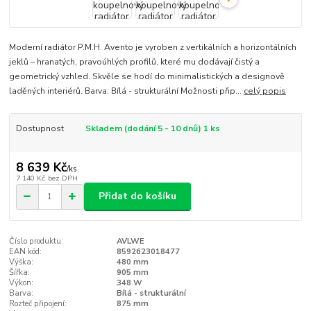
Moderní radiátor P.M.H. Avento je vyroben z vertikálních a horizontálních
jeklů – hranatých, pravoúhlých profilů, které mu dodávají čistý a
geometrický vzhled. Skvěle se hodí do minimalistických a designově
laděných interiérů. Barva: Bílá - strukturální Možnosti přip...
celý popis
Dostupnost
Skladem (dodání 5 - 10 dnů) 1 ks
8 639 Kč
/
ks
7 140 Kč
bez DPH
Přidat do košíku
Číslo produktu:
AVLWE
EAN kód:
8592623018477
Výška:
480 mm
Šířka:
905 mm
Výkon:
348 W
Barva:
Bílá - strukturální
Rozteč připojení:
875 mm