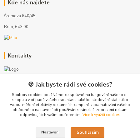
Kde nás najdete
Šromova 640/45
Brno, 643 00
Kontakty
🍪 Jak byste rádi své cookies?
+420 775 872 753
(Po-Pá, 8-17 hod.)
Soubory cookies používáme ke správnému fungování našeho e-
shopu a v případě vašeho souhlasu také ke sledování statistik o
webu, měření efektivity reklamních kampaní, zapamatování vašeho
info@radiatory-skladem.cz
oblíbeného nastavení při používání stránek, či zobrazení reklam
odpovídajících vašim preferencím.
Více k využití cookies
Souhlasím
Nastavení