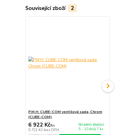
Související zboží
2
P.M.H. CUBE-COM ventilová sada, Chrom
P.M.H. CUBE
(CUBE-COM)
(CUBE-CE)
6 922 Kč
5 194 Kč
Skladem (dodání
/
ks
5 - 10 dnů) 7 ks
5 721 Kč
bez DPH
4 293 Kč
bez