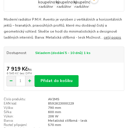
Moderní radiátor P.M.H. Avento je vyroben z vertikálních a horizontálních
jeklů – hranatých, pravoúhlých profilů, které mu dodávají čistý a
geometrický vzhled. Skvěle se hodí do minimalistických a designově
laděných interiérů. Barva: Metalická stříbrná - lesk Možnost...
celý popis
Dostupnost
Skladem (dodání 5 - 10 dnů) 1 ks
7 919 Kč
/
ks
6 545 Kč
bez DPH
Přidat do košíku
Číslo produktu:
AV2MS
EAN kód:
8592623000229
Výška:
790 mm
Šířka:
600 mm
Výkon:
206 W
Barva:
Metalická stříbrná - lesk
Rozteč připojení:
570 mm