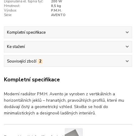
Doporučená el. topná tyč:
200 W
Hmotnost:
8,5 kg
Výrobce:
P.M.H.
Série:
AVENTO
Kompletní specifikace
Ke stažení
Související zboží
2
Kompletní specifikace
Moderní radiátor P.M.H. Avento je vyroben z vertikálních a
horizontálních jeklů – hranatých, pravoúhlých profilů, které mu
dodávají čistý a geometrický vzhled. Skvěle se hodí do
minimalistických a designově laděných interiérů.