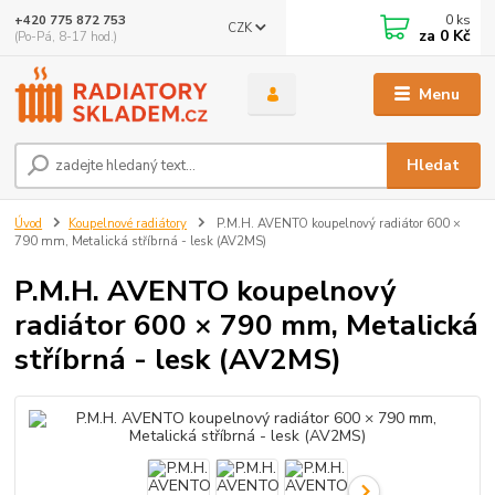
0
ks
+420 775 872 753
CZK
za
0 Kč
(Po-Pá, 8-17 hod.)
Menu
Hledat
Úvod
Koupelnové radiátory
P.M.H. AVENTO koupelnový radiátor 600 ×
790 mm, Metalická stříbrná - lesk (AV2MS)
P.M.H. AVENTO koupelnový
radiátor 600 × 790 mm, Metalická
stříbrná - lesk (AV2MS)