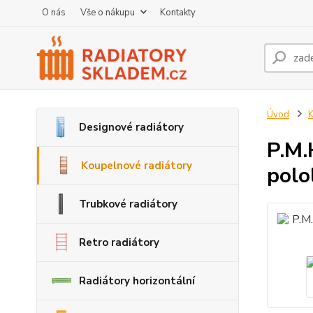
O nás
Vše o nákupu
Kontakty
Úvod
K
Designové radiátory
P.M.
Koupelnové radiátory
polo
Trubkové radiátory
Retro radiátory
Radiátory horizontální