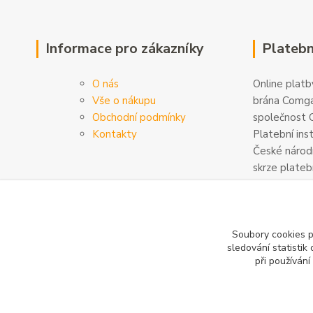
Informace pro zákazníky
Platebn
O nás
Online platby
Vše o nákupu
brána Comga
Obchodní podmínky
společnost C
Kontakty
Platební ins
České národn
skrze plateb
zabezpečeny
šifrovány. D
na
www.com
Soubory cookies 
sledování statisti
při používání