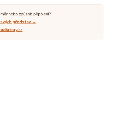
změr nebo způsob připojení?
e svých představ →
adiatory.cz
.