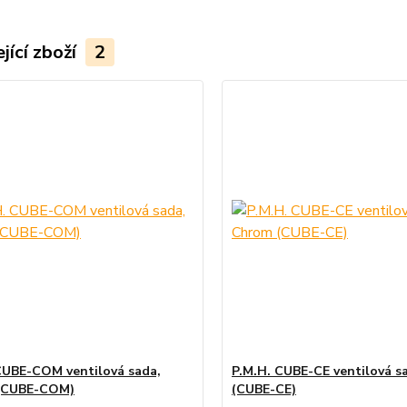
jící zboží
2
CUBE-COM ventilová sada,
P.M.H. CUBE-CE ventilová s
(CUBE-COM)
(CUBE-CE)