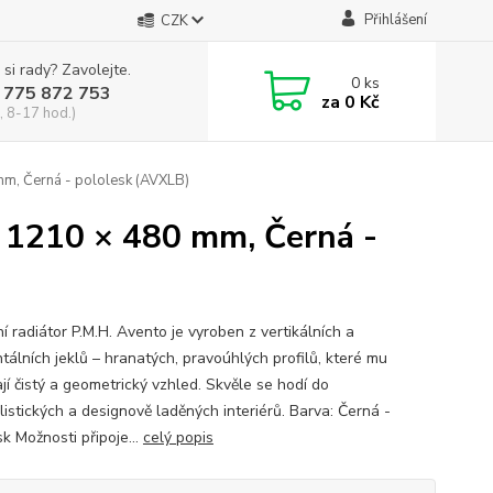
Přihlášení
CZK
 si rady? Zavolejte.
0
ks
 775 872 753
za
0 Kč
, 8-17 hod.)
m, Černá - pololesk (AVXLB)
 1210 × 480 mm, Černá -
í radiátor P.M.H. Avento je vyroben z vertikálních a
tálních jeklů – hranatých, pravoúhlých profilů, které mu
jí čistý a geometrický vzhled. Skvěle se hodí do
listických a designově laděných interiérů. Barva: Černá -
k Možnosti připoje...
celý popis