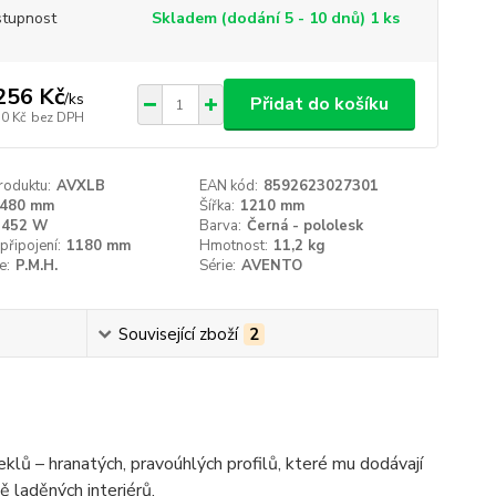
tupnost
Skladem (dodání 5 - 10 dnů) 1 ks
256 Kč
/
ks
Přidat do košíku
50 Kč
bez DPH
roduktu:
AVXLB
EAN kód:
8592623027301
480 mm
Šířka:
1210 mm
452 W
Barva:
Černá - pololesk
připojení:
1180 mm
Hmotnost:
11,2 kg
e:
P.M.H.
Série:
AVENTO
Související zboží
2
eklů – hranatých, pravoúhlých profilů, které mu dodávají
ě laděných interiérů.