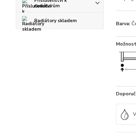
Příslušenství k
radiátorům
Radiátory skladem
Barva:
Če
Možnosti
Doporuče
V