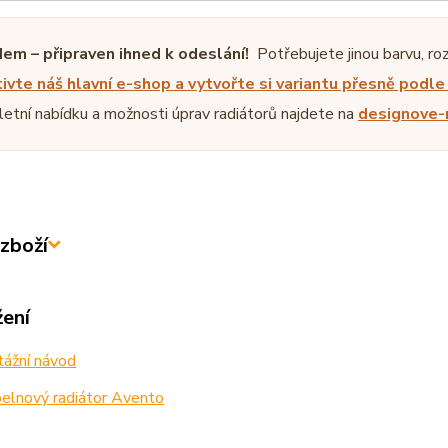
em – připraven ihned k odeslání!
Potřebujete jinou barvu, ro
ivte náš hlavní e-shop a vytvořte si variantu přesně podl
etní nabídku a možnosti úprav radiátorů najdete na
designove-r
zboží
žení
ážní návod
elnový radiátor Avento