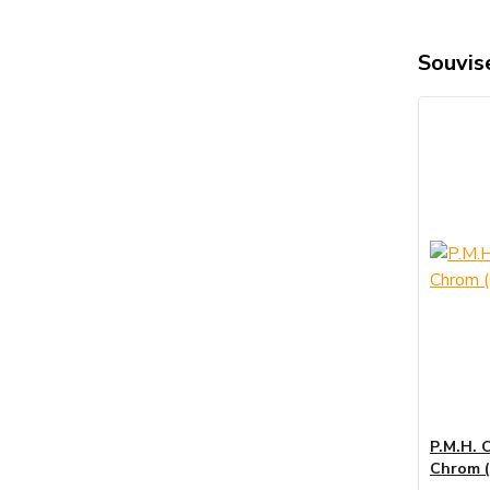
Souvise
P.M.H. 
Chrom 