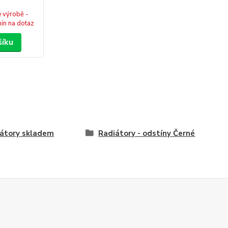
 výrobě -
mín na dotaz
šíku
átory skladem
Radiátory - odstíny Černé