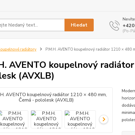
Nevíte
Hledat
+420
(Po-Pá
oupelnové radiátory
P.M.H. AVENTO koupelnový radiátor 1210 × 480 m
H. AVENTO koupelnový radiátor
lesk (AVXLB)
Modern
horizon
dodáva
minima
pololes