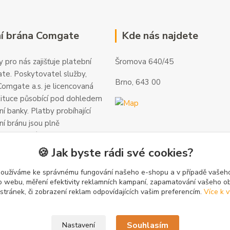
í brána Comgate
Kde nás najdete
 pro nás zajišťuje platební
Šromova 640/45
te. Poskytovatel služby,
Brno, 643 00
omgate a.s. je licencovaná
tituce působící pod dohledem
í banky. Platby probíhající
ní bránu jsou plně
 a veškeré informace jsou
alší informace a kontakty
🍪 Jak byste rádi své cookies?
gate.cz
.
používáme ke správnému fungování našeho e-shopu a v případě vašeho
k o webu, měření efektivity reklamních kampaní, zapamatování vašeho o
 stránek, či zobrazení reklam odpovídajících vašim preferencím.
Více k v
Souhlasím
Nastavení