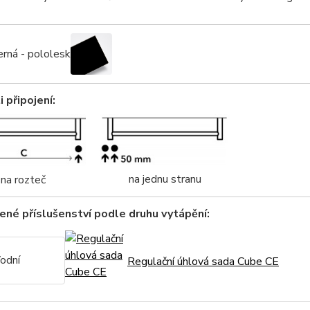
rná - pololesk
 připojení:
na jednu stranu
na rozteč
né příslušenství podle druhu vytápění:
odní
Regulační úhlová sada Cube CE