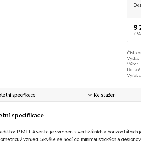
Dos
9 
7 6
Číslo p
Výška:
Výkon:
Rozteč 
Výrobc
etní specifikace
Ke stažení
tní specifikace
adiátor P.M.H. Avento je vyroben z vertikálních a horizontálních j
eometrický vzhled. Skvěle se hodí do minimalistických a designov