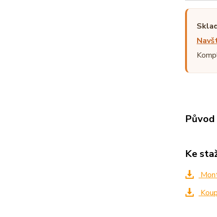
Sklad
Navšt
Kompl
Původ 
Ke sta
Mont
Koup