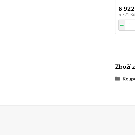
6 922
5 721 K
Zboží 
Koupe