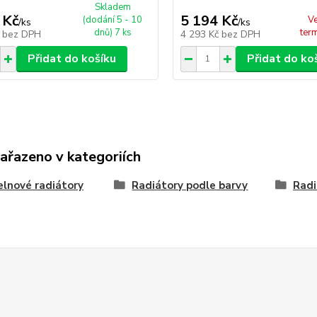
Skladem
 Kč
5 194 Kč
(dodání 5 - 10
Ve
/
ks
/
ks
dnů) 7 ks
ter
č
bez DPH
4 293 Kč
bez DPH
Přidat do košíku
Přidat do ko
zařazeno v kategoriích
lnové radiátory
Radiátory podle barvy
Radi