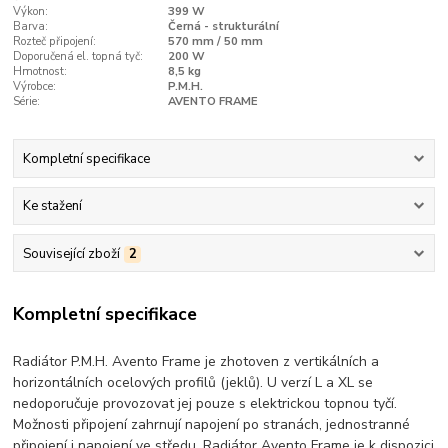
Výkon:
399 W
Barva:
Černá - strukturální
Rozteč připojení:
570 mm / 50 mm
Doporučená el. topná tyč:
200 W
Hmotnost:
8,5 kg
Výrobce:
P.M.H.
Série:
AVENTO FRAME
Kompletní specifikace
Ke stažení
Související zboží
2
Kompletní specifikace
Radiátor P.M.H. Avento Frame je zhotoven z vertikálních a
horizontálních ocelových profilů (jeklů). U verzí L a XL se
nedoporučuje provozovat jej pouze s elektrickou topnou tyčí.
Možnosti připojení zahrnují napojení po stranách, jednostranné
připojení i napojení ve středu. Radiátor Avento Frame je k dispozici