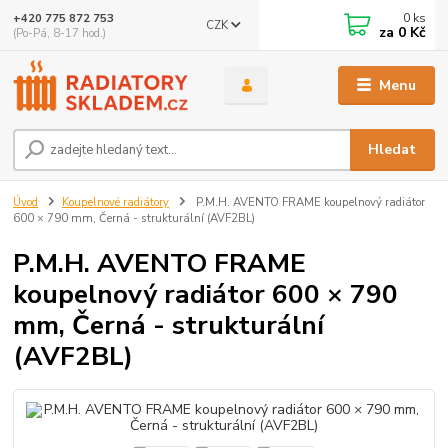
0
ks
+420 775 872 753
CZK
za
0 Kč
(Po-Pá, 8-17 hod.)
Menu
Hledat
Úvod
Koupelnové radiátory
P.M.H. AVENTO FRAME koupelnový radiátor
600 × 790 mm, Černá - strukturální (AVF2BL)
P.M.H. AVENTO FRAME
koupelnový radiátor 600 × 790
mm, Černá - strukturální
(AVF2BL)