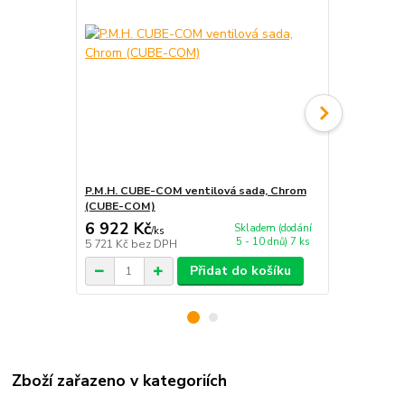
P.M.H. CUBE-COM ventilová sada, Chrom
P.M.H. CUBE
(CUBE-COM)
(CUBE-CE)
6 922 Kč
5 194 Kč
Skladem (dodání
/
ks
5 - 10 dnů) 7 ks
5 721 Kč
bez DPH
4 293 Kč
bez
Přidat do košíku
Zboží zařazeno v kategoriích