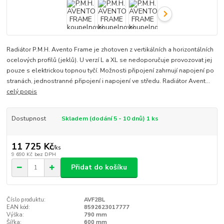
Radiátor P.M.H. Avento Frame je zhotoven z vertikálních a horizontálních
ocelových profilů (jeklů). U verzí L a XL se nedoporučuje provozovat jej
pouze s elektrickou topnou tyčí. Možnosti připojení zahrnují napojení po
stranách, jednostranné připojení i napojení ve středu. Radiátor Avent...
celý popis
Dostupnost
Skladem (dodání 5 - 10 dnů) 1 ks
11 725 Kč
/
ks
9 690 Kč
bez DPH
Přidat do košíku
Číslo produktu:
AVF2BL
EAN kód:
8592623017777
Výška:
790 mm
Šířka:
600 mm