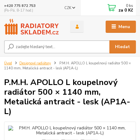
0
ks
+420 775 872 753
CZK
za
0 Kč
(Po-Pá, 8-17 hod.)
Menu
Hledat
Úvod
Designové radiátory
P.M.H. APOLLO L koupelnový radiátor 500 ×
1140 mm, Metalická antracit - lesk (AP1A-L)
P.M.H. APOLLO L koupelnový
radiátor 500 × 1140 mm,
Metalická antracit - lesk (AP1A-
L)