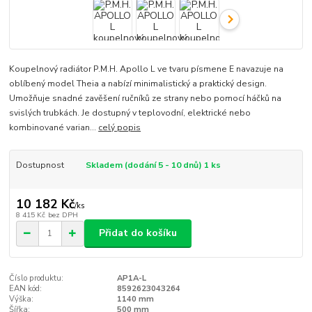
Koupelnový radiátor P.M.H. Apollo L ve tvaru písmene E navazuje na
oblíbený model Theia a nabízí minimalistický a praktický design.
Umožňuje snadné zavěšení ručníků ze strany nebo pomocí háčků na
svislých trubkách. Je dostupný v teplovodní, elektrické nebo
kombinované varian...
celý popis
Dostupnost
Skladem (dodání 5 - 10 dnů) 1 ks
10 182 Kč
/
ks
8 415 Kč
bez DPH
Přidat do košíku
Číslo produktu:
AP1A-L
EAN kód:
8592623043264
Výška:
1140 mm
Šířka:
500 mm