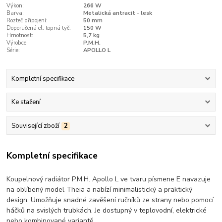
Výkon:
266 W
Barva:
Metalická antracit - lesk
Rozteč připojení:
50 mm
Doporučená el. topná tyč:
150 W
Hmotnost:
5,7 kg
Výrobce:
P.M.H.
Série:
APOLLO L
Kompletní specifikace
Ke stažení
Související zboží
2
Kompletní specifikace
Koupelnový radiátor P.M.H. Apollo L ve tvaru písmene E navazuje
na oblíbený model Theia a nabízí minimalistický a praktický
design. Umožňuje snadné zavěšení ručníků ze strany nebo pomocí
háčků na svislých trubkách. Je dostupný v teplovodní, elektrické
nebo kombinované variantě.