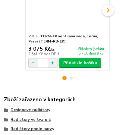
P.M.H. TERM-EK ventilová sada, Černá,
P.M.H. TWIN
Pravá (TERM-RB-EK)
(TWIN-COM
3 075 Kč
4 988 Kč
Skladem (dodání
/
ks
5 - 10 dnů) 9 ks
2 541 Kč
bez DPH
4 122 Kč
bez
Přidat do košíku
Zboží zařazeno v kategoriích
Designové radiátory
Radiátory ve tvaru E
Radiátory podle barvy