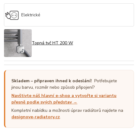
Elektrické
Topná tyč HT 200 W
Skladem – připraven ihned k odeslání!
Potřebujete
jinou barvu, rozměr nebo způsob připojení?
Navštivte náš hlavní e-shop a vytvořte si variantu
přesně podle svých představ →
Kompletní nabídku a možnosti úprav radiátorů najdete na
designove-radiatory.cz
.