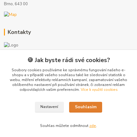
Brno, 643 00
Kontakty
🍪 Jak byste rádi své cookies?
+420 775 872 753
(Po-Pá, 8-17 hod.)
Soubory cookies používáme ke správnému fungování našeho e-
shopu a v případě vašeho souhlasu také ke sledování statistik o
webu, měření efektivity reklamních kampaní, zapamatování vašeho
info@radiatory-skladem.cz
oblíbeného nastavení při používání stránek, či zobrazení reklam
odpovídajících vašim preferencím.
Více k využití cookies
Souhlasím
Nastavení
Copyright 2020-2025 © Sanitrade s.r.o. Všechna práva vyhrazena.
Souhlas můžete odmítnout
zde
.
Vytvořeno na
Eshop-rychle.cz