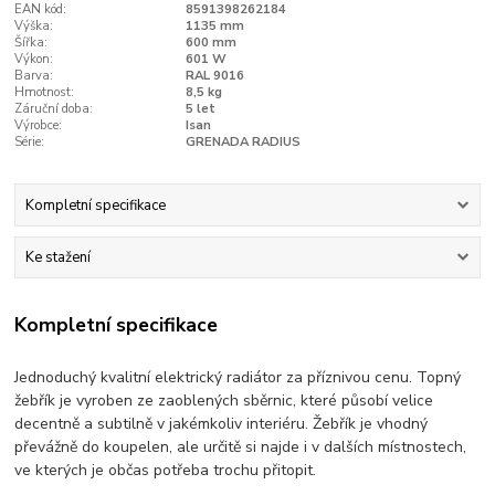
EAN kód:
8591398262184
Výška:
1135 mm
Šířka:
600 mm
Výkon:
601 W
Barva:
RAL 9016
Hmotnost:
8,5 kg
Záruční doba:
5 let
Výrobce:
Isan
Série:
GRENADA RADIUS
Kompletní specifikace
Ke stažení
Kompletní specifikace
Jednoduchý kvalitní elektrický radiátor za příznivou cenu. Topný
žebřík je vyroben ze zaoblených sběrnic, které působí velice
decentně a subtilně v jakémkoliv interiéru. Žebřík je vhodný
převážně do koupelen, ale určitě si najde i v dalších místnostech,
ve kterých je občas potřeba trochu přitopit.