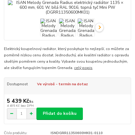
Elektrický koupelnový radiátor, který poskytuje to nejlepší, co můžete za
poměrně nízkou cenu dostat. Jednoduchý, ale kvalitní radiátor s opravdu
skvělým poměrem ceny a kvality. Vybavte svou koupelnu jednoduchým,
ale skvěle fungujícím topením Grenada.
celý popis
Dostupnost
Ve výrobě - termín na dotaz
5 439 Kč
/
ks
4 495 Kč
bez DPH
Přidat do košíku
Číslo produktu:
ISNDGRR11350600MK01-0110