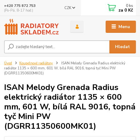
0
ks
+420 775 872 753
CZK
za
0 Kč
(Po-Pá, 8-17 hod.)
Menu
Hledat
Úvod
Koupelnové radiátory
ISAN Melody Grenada Radius elektrický
radiátor 1135 × 600 mm, 601 W, bílá RAL 9016, topná tyč Mini PW
(DGRR11350600MK01)
ISAN Melody Grenada Radius
elektrický radiátor 1135 × 600
mm, 601 W, bílá RAL 9016, topná
tyč Mini PW
(DGRR11350600MK01)