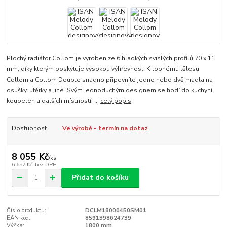
Plochý radiátor Collom je vyroben ze 6 hladkých svislých profilů 70 x 11
mm, díky kterým poskytuje vysokou výhřevnost. K topnému tělesu
Collom a Collom Double snadno připevníte jedno nebo dvě madla na
osušky, utěrky a jiné. Svým jednoduchým designem se hodí do kuchyní,
koupelen a dalších místností. ...
celý popis
Dostupnost
Ve výrobě - termín na dotaz
8 055 Kč
/
ks
6 657 Kč
bez DPH
Přidat do košíku
Číslo produktu:
DCLM18000450SM01
EAN kód:
8591398624739
Výška:
1800 mm