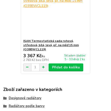
ISAN Termostatická sada rohová,
středová, bílá, levá, př. na měď 15 mm
(O39BWCL119)
3 367 Kč
Skladem (dodání
/
ks
5 - 10 dnů) 2 ks
2 783 Kč
bez DPH
Přidat do košíku
Zboží zařazeno v kategoriích
Designové radiátory
Radiátory podle barvy