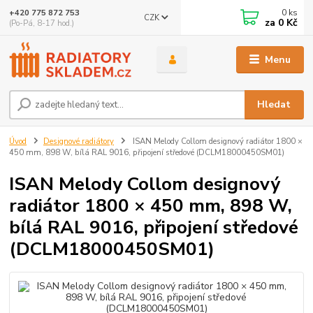
0
ks
+420 775 872 753
CZK
za
0 Kč
(Po-Pá, 8-17 hod.)
Menu
Hledat
Úvod
Designové radiátory
ISAN Melody Collom designový radiátor 1800 ×
450 mm, 898 W, bílá RAL 9016, připojení středové (DCLM18000450SM01)
ISAN Melody Collom designový
radiátor 1800 × 450 mm, 898 W,
bílá RAL 9016, připojení středové
(DCLM18000450SM01)