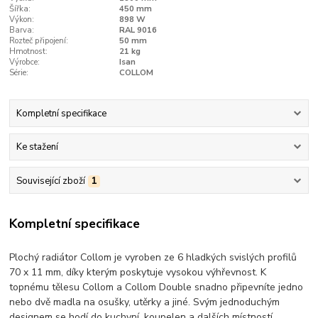
Šířka:
450 mm
Výkon:
898 W
Barva:
RAL 9016
Rozteč připojení:
50 mm
Hmotnost:
21 kg
Výrobce:
Isan
Série:
COLLOM
Kompletní specifikace
Ke stažení
Související zboží
1
Kompletní specifikace
Plochý radiátor Collom je vyroben ze 6 hladkých svislých profilů
70 x 11 mm, díky kterým poskytuje vysokou výhřevnost. K
topnému tělesu Collom a Collom Double snadno připevníte jedno
nebo dvě madla na osušky, utěrky a jiné. Svým jednoduchým
designem se hodí do kuchyní, koupelen a dalších místností.