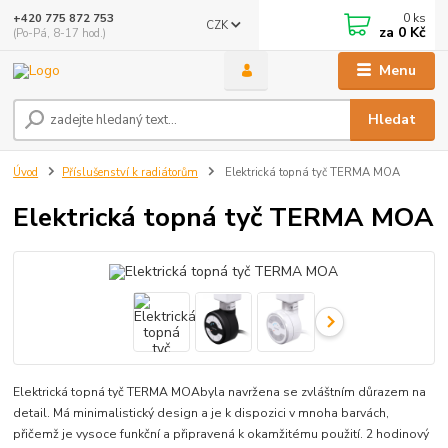
0
ks
+420 775 872 753
CZK
za
0 Kč
(Po-Pá, 8-17 hod.)
Menu
Hledat
Úvod
Příslušenství k radiátorům
Elektrická topná tyč TERMA MOA
Elektrická topná tyč TERMA MOA
Elektrická topná tyč TERMA MOAbyla navržena se zvláštním důrazem na
detail. Má minimalistický design a je k dispozici v mnoha barvách,
přičemž je vysoce funkční a připravená k okamžitému použití. 2 hodinový