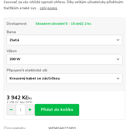
časovač za vás ohlídá vypnutí ohřevu. Díky velkým uživatelsky přívětivým
tlačítkům a také sys...
celý popis
Dostupnost
Skladem (dodání 5 - 10 dnů) 2 ks
Barva
Výkon
Připojení k elektrické síti
3 942 Kč
/
ks
3 258 Kč
bez DPH
Přidat do košíku
Číslo produktu:
WEMOA02TGPO