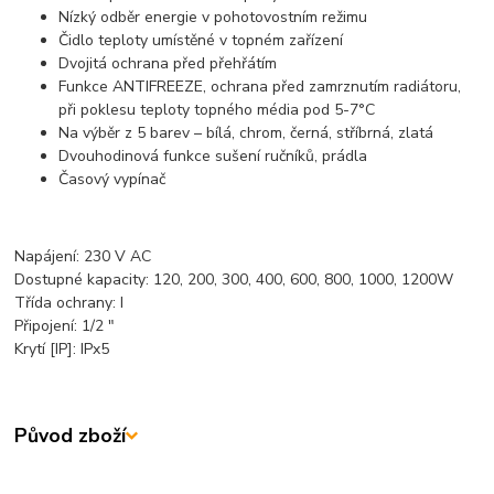
Nízký odběr energie v pohotovostním režimu
Čidlo teploty umístěné v topném zařízení
Dvojitá ochrana před přehřátím
Funkce ANTIFREEZE, ochrana před zamrznutím radiátoru,
při poklesu teploty topného média pod 5-7°C
Na výběr z 5 barev – bílá, chrom, černá, stříbrná, zlatá
Dvouhodinová funkce sušení ručníků, prádla
Časový vypínač
Napájení: 230 V AC
Dostupné kapacity: 120, 200, 300, 400, 600, 800, 1000, 1200W
Třída ochrany: I
Připojení: 1/2 "
Krytí [IP]: IPx5
Původ zboží