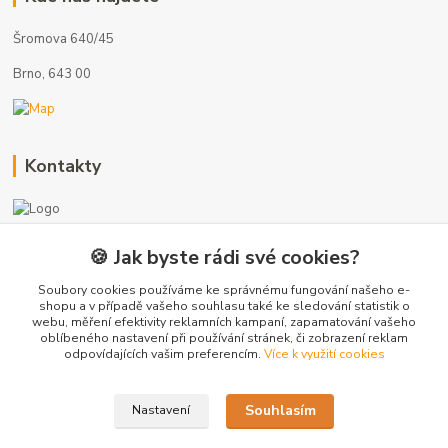
Šromova 640/45
Brno, 643 00
Kontakty
🍪 Jak byste rádi své cookies?
+420 775 872 753
(Po-Pá, 8-17 hod.)
Soubory cookies používáme ke správnému fungování našeho e-
shopu a v případě vašeho souhlasu také ke sledování statistik o
webu, měření efektivity reklamních kampaní, zapamatování vašeho
info@radiatory-skladem.cz
oblíbeného nastavení při používání stránek, či zobrazení reklam
odpovídajících vašim preferencím.
Více k využití cookies
Souhlasím
Nastavení