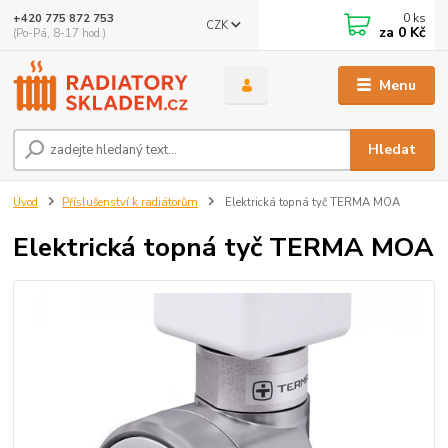
0
ks
+420 775 872 753
CZK
za
0 Kč
(Po-Pá, 8-17 hod.)
Menu
Hledat
Úvod
Příslušenství k radiátorům
Elektrická topná tyč TERMA MOA
Elektrická topná tyč TERMA MOA