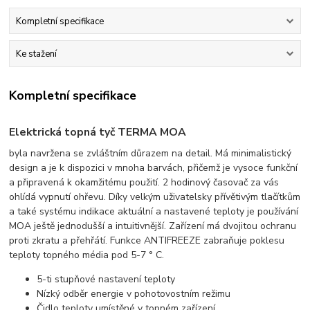
Kompletní specifikace
Ke stažení
Kompletní specifikace
Elektrická topná tyč TERMA MOA
byla navržena se zvláštním důrazem na detail. Má minimalistický
design a je k dispozici v mnoha barvách, přičemž je vysoce funkční
a připravená k okamžitému použití. 2 hodinový časovač za vás
ohlídá vypnutí ohřevu. Díky velkým uživatelsky přívětivým tlačítkům
a také systému indikace aktuální a nastavené teploty je používání
MOA ještě jednodušší a intuitivnější. Zařízení má dvojitou ochranu
proti zkratu a přehřátí. Funkce ANTIFREEZE zabraňuje poklesu
teploty topného média pod 5-7 ° C.
5-ti stupňové nastavení teploty
Nízký odběr energie v pohotovostním režimu
Čidlo teploty umístěné v topném zařízení