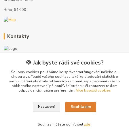
Brno, 643 00
Kontakty
🍪 Jak byste rádi své cookies?
+420 775 872 753
(Po-Pá, 8-17 hod.)
Soubory cookies používáme ke správnému fungování našeho e-
shopu a v případě vašeho souhlasu také ke sledování statistik o
webu, měření efektivity reklamních kampaní, zapamatování vašeho
info@radiatory-skladem.cz
oblíbeného nastavení při používání stránek, či zobrazení reklam
odpovídajících vašim preferencím.
Více k využití cookies
Souhlasím
Nastavení
Copyright 2020-2025 © Sanitrade s.r.o. Všechna práva vyhrazena.
Souhlas můžete odmítnout
zde
.
Vytvořeno na
Eshop-rychle.cz