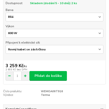
Dostupnost
Skladem (dodání 5 - 10 dnů) 2 ks
Barva
Výkon
Připojení k elektrické síti
3 259 Kč
/
ks
2 693 Kč
bez DPH
Přidat do košíku
Číslo produktu:
WEMOA06T916
Výrobce:
Terma