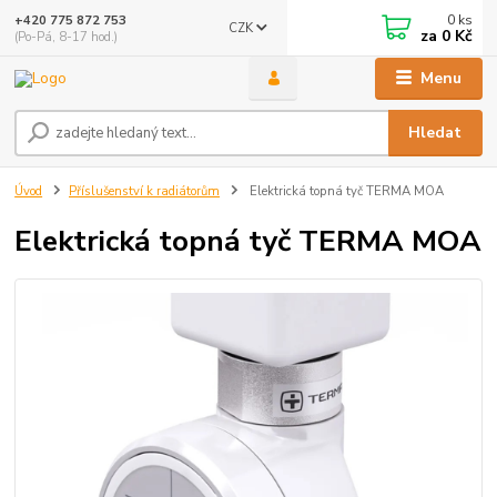
0
ks
+420 775 872 753
CZK
za
0 Kč
(Po-Pá, 8-17 hod.)
Menu
Hledat
Úvod
Příslušenství k radiátorům
Elektrická topná tyč TERMA MOA
Elektrická topná tyč TERMA MOA