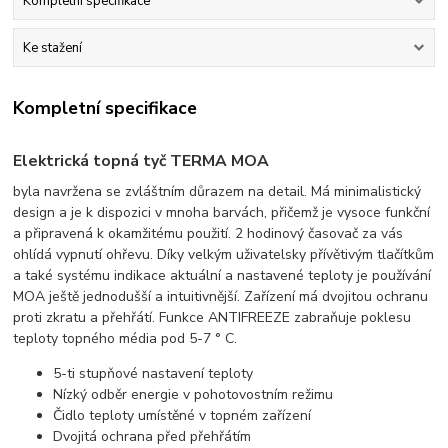
Kompletní specifikace
Ke stažení
Kompletní specifikace
Elektrická topná tyč TERMA MOA
byla navržena se zvláštním důrazem na detail. Má minimalistický
design a je k dispozici v mnoha barvách, přičemž je vysoce funkční
a připravená k okamžitému použití. 2 hodinový časovač za vás
ohlídá vypnutí ohřevu. Díky velkým uživatelsky přívětivým tlačítkům
a také systému indikace aktuální a nastavené teploty je používání
MOA ještě jednodušší a intuitivnější. Zařízení má dvojitou ochranu
proti zkratu a přehřátí. Funkce ANTIFREEZE zabraňuje poklesu
teploty topného média pod 5-7 ° C.
5-ti stupňové nastavení teploty
Nízký odběr energie v pohotovostním režimu
Čidlo teploty umístěné v topném zařízení
Dvojitá ochrana před přehřátím