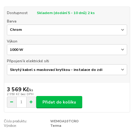
Dostupnost
Skladem (dodání 5 - 10 dnů) 2 ks
Barva
Výkon
Připojení k elektrické síti
3 569 Kč
/
ks
2 950 Kč
bez DPH
Přidat do košíku
Číslo produktu:
WEMOA10TCRO
Výrobce:
Terma