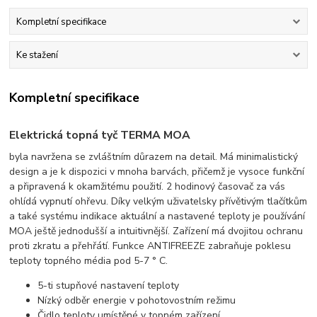
Kompletní specifikace
Ke stažení
Kompletní specifikace
Elektrická topná tyč TERMA MOA
byla navržena se zvláštním důrazem na detail. Má minimalistický
design a je k dispozici v mnoha barvách, přičemž je vysoce funkční
a připravená k okamžitému použití. 2 hodinový časovač za vás
ohlídá vypnutí ohřevu. Díky velkým uživatelsky přívětivým tlačítkům
a také systému indikace aktuální a nastavené teploty je používání
MOA ještě jednodušší a intuitivnější. Zařízení má dvojitou ochranu
proti zkratu a přehřátí. Funkce ANTIFREEZE zabraňuje poklesu
teploty topného média pod 5-7 ° C.
5-ti stupňové nastavení teploty
Nízký odběr energie v pohotovostním režimu
Čidlo teploty umístěné v topném zařízení