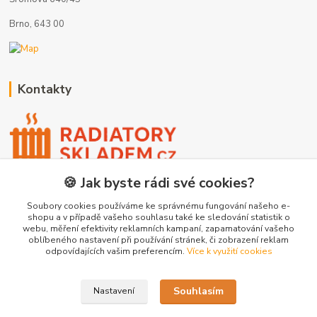
Brno, 643 00
Kontakty
🍪 Jak byste rádi své cookies?
+420 775 872 753
(Po-Pá, 8-17 hod.)
Soubory cookies používáme ke správnému fungování našeho e-
shopu a v případě vašeho souhlasu také ke sledování statistik o
webu, měření efektivity reklamních kampaní, zapamatování vašeho
info@radiatory-skladem.cz
oblíbeného nastavení při používání stránek, či zobrazení reklam
odpovídajících vašim preferencím.
Více k využití cookies
Souhlasím
Nastavení