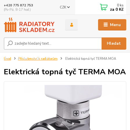
0
ks
+420 775 872 753
CZK
za
0 Kč
(Po-Pá, 8-17 hod.)
Menu
Hledat
Úvod
Příslušenství k radiátorům
Elektrická topná tyč TERMA MOA
Elektrická topná tyč TERMA MOA