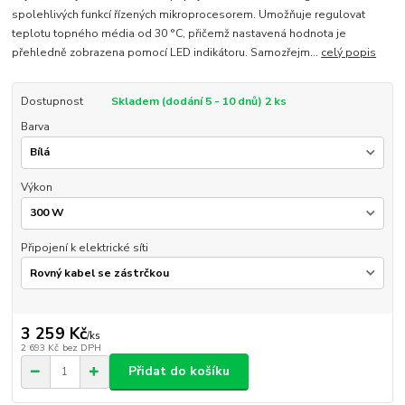
spolehlivých funkcí řízených mikroprocesorem. Umožňuje regulovat
teplotu topného média od 30 °C, přičemž nastavená hodnota je
přehledně zobrazena pomocí LED indikátoru. Samozřejm...
celý popis
Dostupnost
Skladem (dodání 5 - 10 dnů) 2 ks
Barva
Výkon
Připojení k elektrické síti
3 259 Kč
/
ks
2 693 Kč
bez DPH
Přidat do košíku