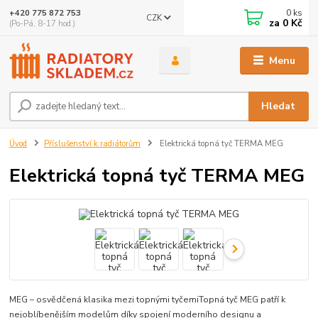
0
ks
+420 775 872 753
CZK
za
0 Kč
(Po-Pá, 8-17 hod.)
Menu
Hledat
Úvod
Příslušenství k radiátorům
Elektrická topná tyč TERMA MEG
Elektrická topná tyč TERMA MEG
MEG – osvědčená klasika mezi topnými tyčemiTopná tyč MEG patří k
nejoblíbenějším modelům díky spojení moderního designu a