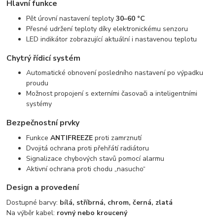
Hlavní funkce
Pět úrovní nastavení teploty
30–60 °C
Přesné udržení teploty díky elektronickému senzoru
LED indikátor zobrazující aktuální i nastavenou teplotu
Chytrý řídicí systém
Automatické obnovení posledního nastavení po výpadku
proudu
Možnost propojení s externími časovači a inteligentními
systémy
Bezpečnostní prvky
Funkce
ANTIFREEZE
proti zamrznutí
Dvojitá ochrana proti přehřátí radiátoru
Signalizace chybových stavů pomocí alarmu
Aktivní ochrana proti chodu „nasucho“
Design a provedení
Dostupné barvy:
bílá, stříbrná, chrom, černá, zlatá
Na výběr kabel:
rovný nebo kroucený