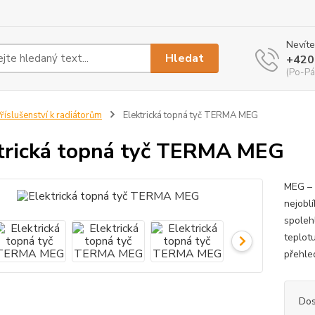
Nevíte
Hledat
+420
(Po-Pá
říslušenství k radiátorům
Elektrická topná tyč TERMA MEG
trická topná tyč TERMA MEG
MEG – 
nejobl
spoleh
teplot
přehle
Dos