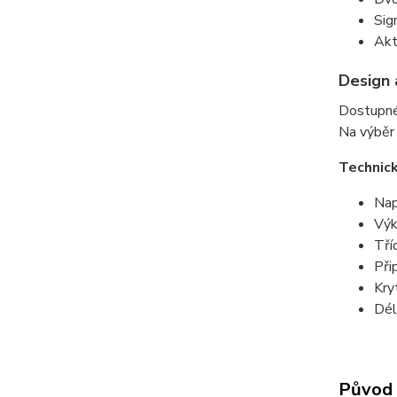
Sig
Akt
Design 
Dostupné
Na výběr
Technic
Nap
Výk
Tří
Při
Kry
Dél
Původ 