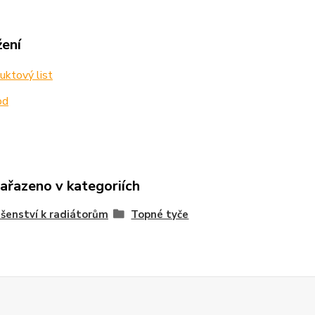
žení
ktový list
od
zařazeno v kategoriích
ušenství k radiátorům
Topné tyče