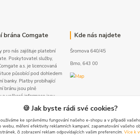
í brána Comgate
Kde nás najdete
 pro nás zajišťuje platební
Šromova 640/45
te. Poskytovatel služby,
Brno, 643 00
omgate a.s. je licencovaná
tituce působící pod dohledem
í banky. Platby probíhající
ní bránu jsou plně
 a veškeré informace jsou
alší informace a kontakty
🍪 Jak byste rádi své cookies?
gate.cz
.
používáme ke správnému fungování našeho e-shopu a v případě vašeho
k o webu, měření efektivity reklamních kampaní, zapamatování vašeho o
 stránek, či zobrazení reklam odpovídajících vašim preferencím.
Více k v