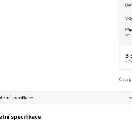
Bar
Vý
Při
síti
3 
2 7
Číslo p
etní specifikace
tní specifikace