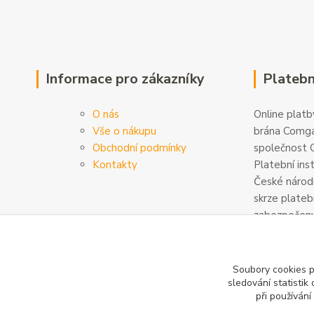
Informace pro zákazníky
Platebn
O nás
Online platby
Vše o nákupu
brána Comga
Obchodní podmínky
společnost C
Kontakty
Platební ins
České národn
skrze plateb
zabezpečeny
šifrovány. D
na
www.com
Soubory cookies 
sledování statisti
při používání