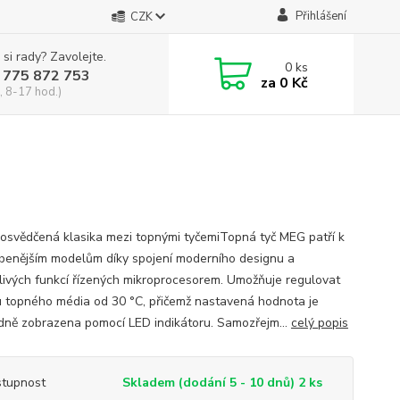
Přihlášení
CZK
 si rady? Zavolejte.
0
ks
 775 872 753
za
0 Kč
, 8-17 hod.)
osvědčená klasika mezi topnými tyčemiTopná tyč MEG patří k
íbenějším modelům díky spojení moderního designu a
livých funkcí řízených mikroprocesorem. Umožňuje regulovat
u topného média od 30 °C, přičemž nastavená hodnota je
dně zobrazena pomocí LED indikátoru. Samozřejm...
celý popis
tupnost
Skladem (dodání 5 - 10 dnů) 2 ks