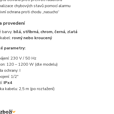
nalizace chybových stavů pomocí alarmu
ivní ochrana proti chodu „nasucho“
a provedení
 barvy:
bílá, stříbrná, chrom, černá, zlatá
 kabel:
rovný nebo kroucený
ké parametry:
ájení: 230 V / 50 Hz
on: 120 – 1200 W (dle modelu)
da ochrany: I
pojení: 1/2"
tí:
IPx4
ka kabelu: 2,5 m (po roztažení)
zboží