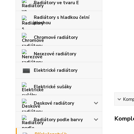
Radiátory ve tvaru E
Radiátory s hladkou čelní
plochou
Chromové radiátory
Nerezové radiátory
Elektrické radiátory
Elektrické sušáky
Kompl
Deskové radiátory
Komple
Radiátory podle barvy