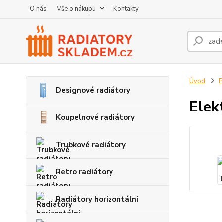
O nás
Vše o nákupu
Kontakty
Úvod
P
Designové radiátory
Elek
Koupelnové radiátory
Trubkové radiátory
Retro radiátory
Radiátory horizontální