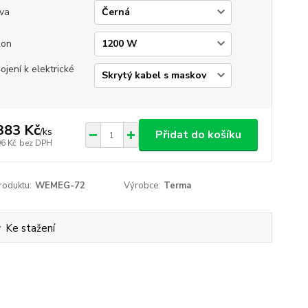
va
kon
pojení k elektrické
383 Kč
/
ks
Přidat do košíku
96 Kč
bez DPH
roduktu:
WEMEG-72
Výrobce:
Terma
Ke stažení