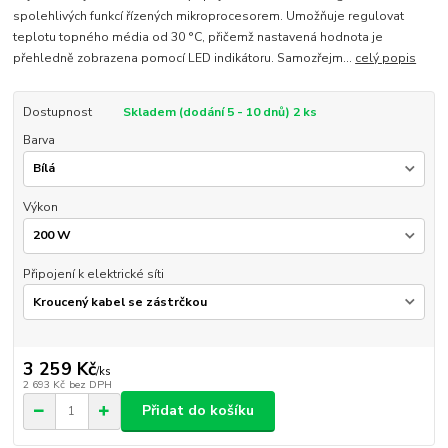
spolehlivých funkcí řízených mikroprocesorem. Umožňuje regulovat
teplotu topného média od 30 °C, přičemž nastavená hodnota je
přehledně zobrazena pomocí LED indikátoru. Samozřejm...
celý popis
Dostupnost
Skladem (dodání 5 - 10 dnů) 2 ks
Barva
Výkon
Připojení k elektrické síti
3 259 Kč
/
ks
2 693 Kč
bez DPH
Přidat do košíku