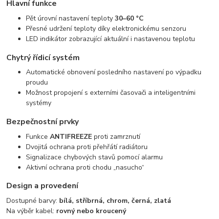
Hlavní funkce
Pět úrovní nastavení teploty
30–60 °C
Přesné udržení teploty díky elektronickému senzoru
LED indikátor zobrazující aktuální i nastavenou teplotu
Chytrý řídicí systém
Automatické obnovení posledního nastavení po výpadku
proudu
Možnost propojení s externími časovači a inteligentními
systémy
Bezpečnostní prvky
Funkce
ANTIFREEZE
proti zamrznutí
Dvojitá ochrana proti přehřátí radiátoru
Signalizace chybových stavů pomocí alarmu
Aktivní ochrana proti chodu „nasucho“
Design a provedení
Dostupné barvy:
bílá, stříbrná, chrom, černá, zlatá
Na výběr kabel:
rovný nebo kroucený