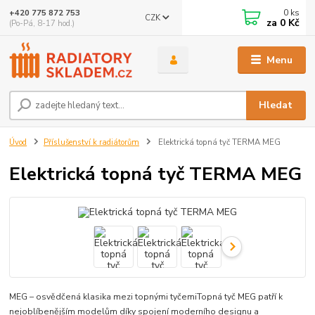
0
ks
+420 775 872 753
CZK
za
0 Kč
(Po-Pá, 8-17 hod.)
Menu
Hledat
Úvod
Příslušenství k radiátorům
Elektrická topná tyč TERMA MEG
Elektrická topná tyč TERMA MEG
MEG – osvědčená klasika mezi topnými tyčemiTopná tyč MEG patří k
nejoblíbenějším modelům díky spojení moderního designu a