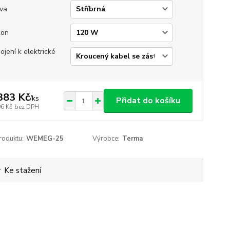
va
kon
pojení k elektrické
383 Kč
/
ks
Přidat do košíku
96 Kč
bez DPH
roduktu:
WEMEG-25
Výrobce:
Terma
Ke stažení