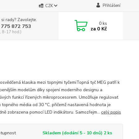
Přihlášení
CZK
 si rady? Zavolejte.
0
ks
 775 872 753
za
0 Kč
, 8-17 hod.)
osvědčená klasika mezi topnými tyčemiTopná tyč MEG patří k
íbenějším modelům díky spojení moderního designu a
livých funkcí řízených mikroprocesorem. Umožňuje regulovat
u topného média od 30 °C, přičemž nastavená hodnota je
dně zobrazena pomocí LED indikátoru. Samozřejm...
celý popis
tupnost
Skladem (dodání 5 - 10 dnů) 2 ks