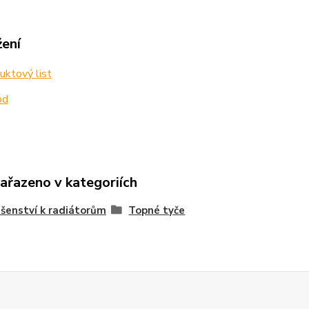
žení
ktový list
od
zařazeno v kategoriích
ušenství k radiátorům
Topné tyče