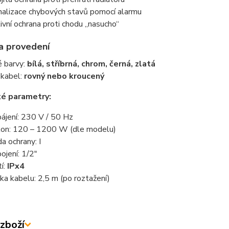
nalizace chybových stavů pomocí alarmu
ivní ochrana proti chodu „nasucho“
a provedení
 barvy:
bílá, stříbrná, chrom, černá, zlatá
 kabel:
rovný nebo kroucený
ké parametry:
ájení: 230 V / 50 Hz
on: 120 – 1200 W (dle modelu)
da ochrany: I
pojení: 1/2"
tí:
IPx4
ka kabelu: 2,5 m (po roztažení)
zboží