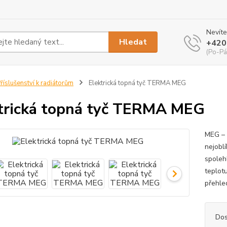
Nevíte
Hledat
+420
(Po-Pá
říslušenství k radiátorům
Elektrická topná tyč TERMA MEG
trická topná tyč TERMA MEG
MEG – 
nejobl
spoleh
teplot
přehle
Dos