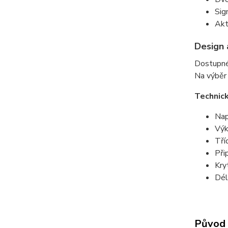
Sig
Akt
Design 
Dostupné
Na výběr
Technic
Nap
Výk
Tří
Při
Kry
Dél
Původ 