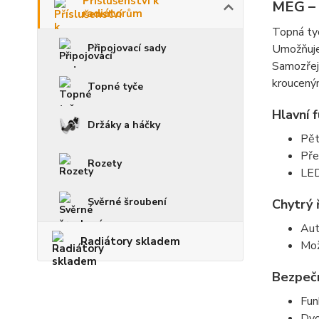
Příslušenství k
MEG – 
radiátorům
Topná t
Připojovací sady
Umožňuje
Samozřejm
kroucený
Topné tyče
Hlavní 
Držáky a háčky
Pět
Pře
Rozety
LED
Svěrné šroubení
Chytrý 
Aut
Radiátory skladem
Mož
Bezpečn
Fu
Dvo