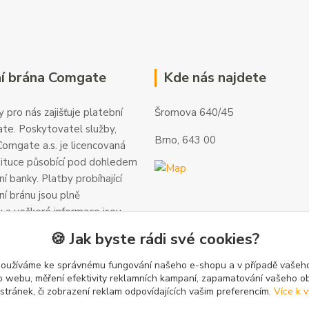
í brána Comgate
Kde nás najdete
 pro nás zajišťuje platební
Šromova 640/45
te. Poskytovatel služby,
Brno, 643 00
omgate a.s. je licencovaná
tituce působící pod dohledem
í banky. Platby probíhající
ní bránu jsou plně
 a veškeré informace jsou
alší informace a kontakty
🍪 Jak byste rádi své cookies?
gate.cz
.
používáme ke správnému fungování našeho e-shopu a v případě vašeho
k o webu, měření efektivity reklamních kampaní, zapamatování vašeho o
 stránek, či zobrazení reklam odpovídajících vašim preferencím.
Více k v