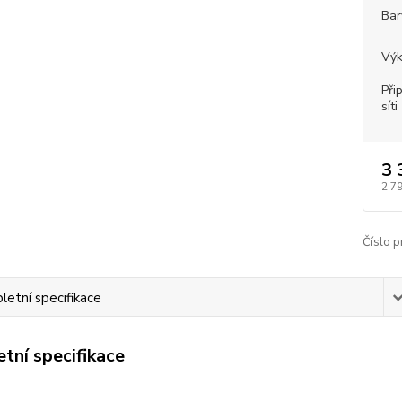
Bar
Vý
Při
síti
3 
2 7
Číslo p
etní specifikace
tní specifikace