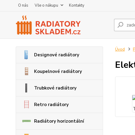
O nás
Vše o nákupu
Kontakty
Úvod
P
Designové radiátory
Elek
Koupelnové radiátory
Trubkové radiátory
Retro radiátory
Radiátory horizontální