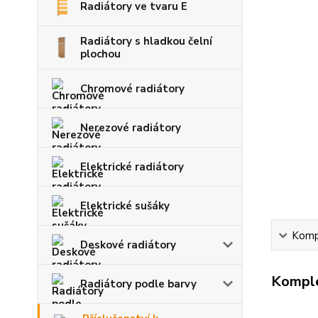
Radiátory ve tvaru E
Radiátory s hladkou čelní
plochou
Chromové radiátory
Nerezové radiátory
Elektrické radiátory
Elektrické sušáky
Kompl
Deskové radiátory
Komple
Radiátory podle barvy