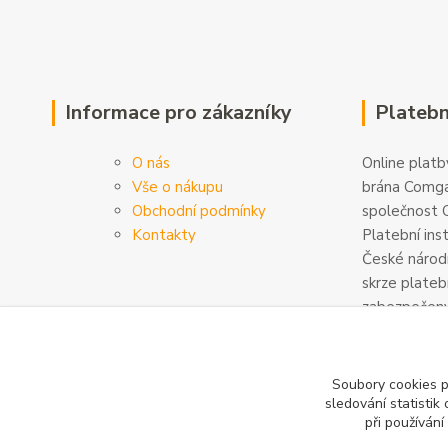
Informace pro zákazníky
Platebn
O nás
Online platby
Vše o nákupu
brána Comga
Obchodní podmínky
společnost C
Kontakty
Platební ins
České národn
skrze plateb
zabezpečeny
šifrovány. D
na
www.com
Soubory cookies 
sledování statisti
při používání