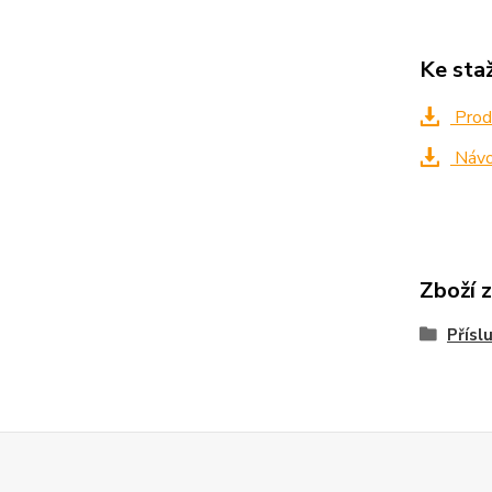
Ke sta
Produ
Náv
Zboží 
Přísl