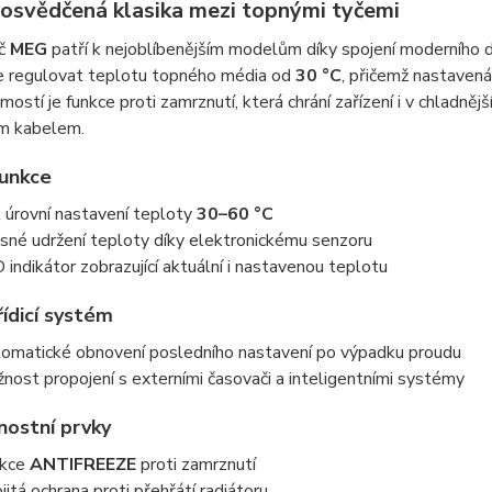
osvědčená klasika mezi topnými tyčemi
yč
MEG
patří k nejoblíbenějším modelům díky spojení moderního d
 regulovat teplotu topného média od
30 °C
, přičemž nastaven
ostí je funkce proti zamrznutí, která chrání zařízení i v chladně
m kabelem.
funkce
 úrovní nastavení teploty
30–60 °C
sné udržení teploty díky elektronickému senzoru
 indikátor zobrazující aktuální i nastavenou teplotu
řídicí systém
omatické obnovení posledního nastavení po výpadku proudu
nost propojení s externími časovači a inteligentními systémy
ostní prvky
nkce
ANTIFREEZE
proti zamrznutí
jitá ochrana proti přehřátí radiátoru