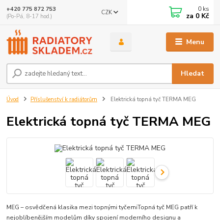
0
ks
+420 775 872 753
CZK
za
0 Kč
(Po-Pá, 8-17 hod.)
Menu
Hledat
Úvod
Příslušenství k radiátorům
Elektrická topná tyč TERMA MEG
Elektrická topná tyč TERMA MEG
MEG – osvědčená klasika mezi topnými tyčemiTopná tyč MEG patří k
nejoblíbenějším modelům díky spojení moderního designu a