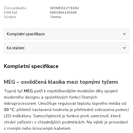
Číslo produktu:
WEMEG12T916U
EAN kód:
5901804145445
Výrobce:
Terma
Kompletní specifikace
Ke stažení
Kompletní specifikace
MEG – osvědčená klasika mezi topnými tyčemi
Topná tyč
MEG
patří k nejoblíbenějším modelům díky spojení
moderního designu a spolehlivých funkcí řízených
mikroprocesorem. Umožňuje regulovat teplotu topného média od
30 °C
, přičemž nastavená hodnota je přehledně zobrazena pomocí
LED indikátoru. Samozřejmostí je funkce proti zamrznutí, která
chrání zařízení i v chladnějších podmínkách. Na výběr je provedení
s rovným nebo krouceným kabelem.