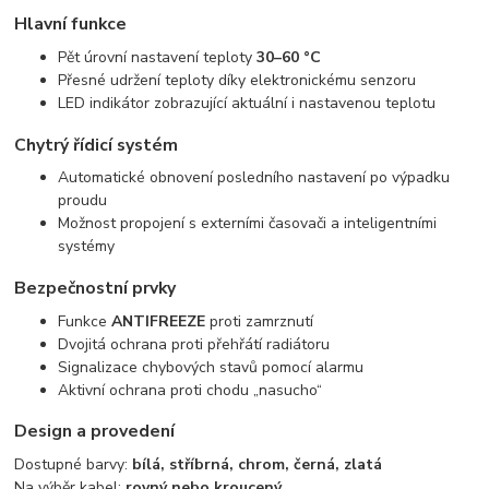
Hlavní funkce
Pět úrovní nastavení teploty
30–60 °C
Přesné udržení teploty díky elektronickému senzoru
LED indikátor zobrazující aktuální i nastavenou teplotu
Chytrý řídicí systém
Automatické obnovení posledního nastavení po výpadku
proudu
Možnost propojení s externími časovači a inteligentními
systémy
Bezpečnostní prvky
Funkce
ANTIFREEZE
proti zamrznutí
Dvojitá ochrana proti přehřátí radiátoru
Signalizace chybových stavů pomocí alarmu
Aktivní ochrana proti chodu „nasucho“
Design a provedení
Dostupné barvy:
bílá, stříbrná, chrom, černá, zlatá
Na výběr kabel:
rovný nebo kroucený