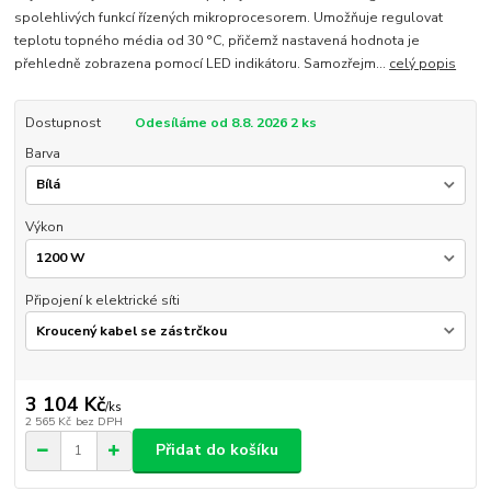
spolehlivých funkcí řízených mikroprocesorem. Umožňuje regulovat
teplotu topného média od 30 °C, přičemž nastavená hodnota je
přehledně zobrazena pomocí LED indikátoru. Samozřejm...
celý popis
Dostupnost
Odesíláme od 8.8. 2026 2 ks
Barva
Výkon
Připojení k elektrické síti
3 104 Kč
/
ks
2 565 Kč
bez DPH
Přidat do košíku