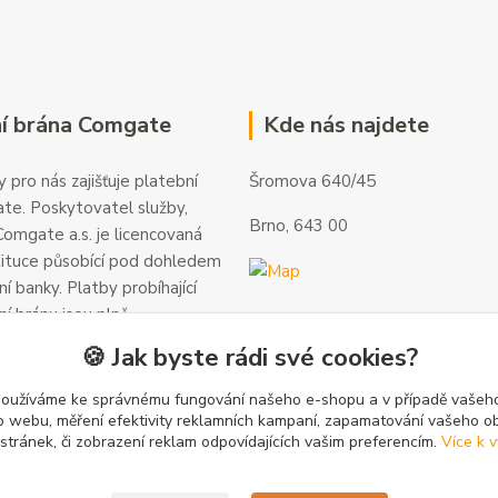
í brána Comgate
Kde nás najdete
 pro nás zajišťuje platební
Šromova 640/45
te. Poskytovatel služby,
Brno, 643 00
omgate a.s. je licencovaná
tituce působící pod dohledem
í banky. Platby probíhající
ní bránu jsou plně
 a veškeré informace jsou
🍪 Jak byste rádi své cookies?
alší informace a kontakty
gate.cz
.
používáme ke správnému fungování našeho e-shopu a v případě vašeho
k o webu, měření efektivity reklamních kampaní, zapamatování vašeho o
 stránek, či zobrazení reklam odpovídajících vašim preferencím.
Více k v