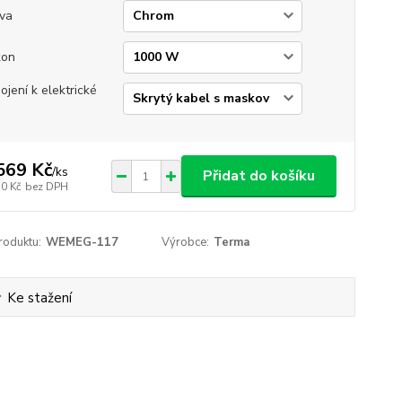
va
kon
pojení k elektrické
569 Kč
/
ks
Přidat do košíku
50 Kč
bez DPH
roduktu:
WEMEG-117
Výrobce:
Terma
Ke stažení