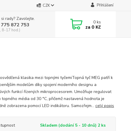
Přihlášení
CZK
 si rady? Zavolejte.
0
ks
 775 872 753
za
0 Kč
, 8-17 hod.)
osvědčená klasika mezi topnými tyčemiTopná tyč MEG patří k
íbenějším modelům díky spojení moderního designu a
livých funkcí řízených mikroprocesorem. Umožňuje regulovat
u topného média od 30 °C, přičemž nastavená hodnota je
dně zobrazena pomocí LED indikátoru. Samozřejm...
celý popis
tupnost
Skladem (dodání 5 - 10 dnů) 2 ks