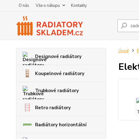
O nás
Vše o nákupu
Kontakty
Úvod
P
Designové radiátory
Elek
Koupelnové radiátory
Trubkové radiátory
Retro radiátory
Radiátory horizontální