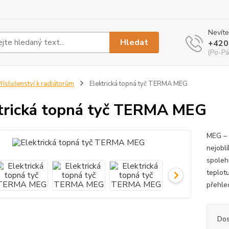
Nevíte
Hledat
+420
(Po-Pá
říslušenství k radiátorům
Elektrická topná tyč TERMA MEG
trická topná tyč TERMA MEG
MEG – 
nejobl
spoleh
teplot
přehle
Dos