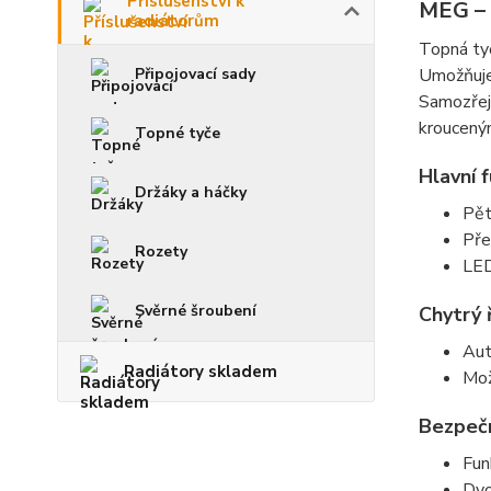
Příslušenství k
MEG – 
radiátorům
Topná t
Připojovací sady
Umožňuje
Samozřejm
kroucený
Topné tyče
Hlavní 
Držáky a háčky
Pět
Pře
Rozety
LED
Svěrné šroubení
Chytrý 
Aut
Radiátory skladem
Mož
Bezpečn
Fu
Dvo