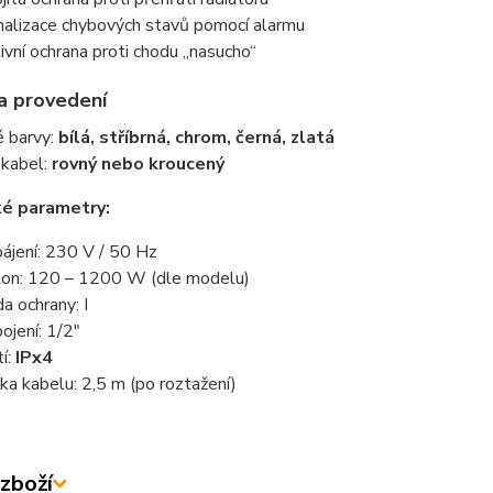
nalizace chybových stavů pomocí alarmu
ivní ochrana proti chodu „nasucho“
a provedení
 barvy:
bílá, stříbrná, chrom, černá, zlatá
 kabel:
rovný nebo kroucený
ké parametry:
ájení: 230 V / 50 Hz
on: 120 – 1200 W (dle modelu)
da ochrany: I
pojení: 1/2"
tí:
IPx4
ka kabelu: 2,5 m (po roztažení)
zboží