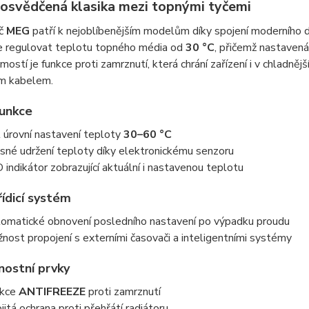
osvědčená klasika mezi topnými tyčemi
yč
MEG
patří k nejoblíbenějším modelům díky spojení moderního d
 regulovat teplotu topného média od
30 °C
, přičemž nastaven
ostí je funkce proti zamrznutí, která chrání zařízení i v chladně
m kabelem.
funkce
 úrovní nastavení teploty
30–60 °C
sné udržení teploty díky elektronickému senzoru
 indikátor zobrazující aktuální i nastavenou teplotu
řídicí systém
omatické obnovení posledního nastavení po výpadku proudu
nost propojení s externími časovači a inteligentními systémy
ostní prvky
nkce
ANTIFREEZE
proti zamrznutí
jitá ochrana proti přehřátí radiátoru