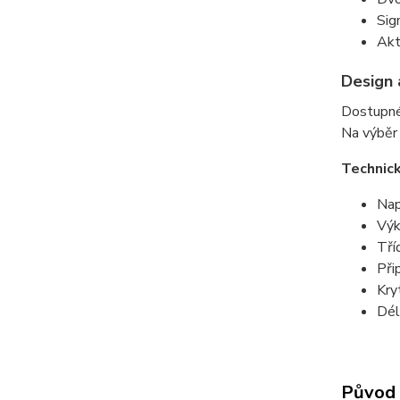
Sig
Akt
Design 
Dostupné
Na výběr
Technic
Nap
Výk
Tří
Při
Kry
Dél
Původ 