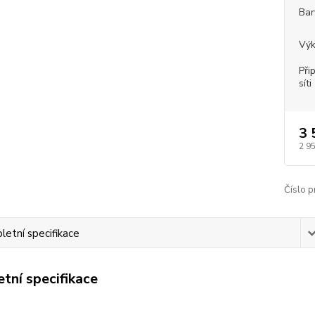
Bar
Vý
Při
síti
3 
2 9
Číslo p
etní specifikace
tní specifikace