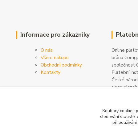
Informace pro zákazníky
Platebn
O nás
Online platby
Vše o nákupu
brána Comga
Obchodní podmínky
společnost C
Kontakty
Platební ins
České národn
skrze plateb
zabezpečeny
šifrovány. D
na
www.com
Soubory cookies 
sledování statisti
při používání