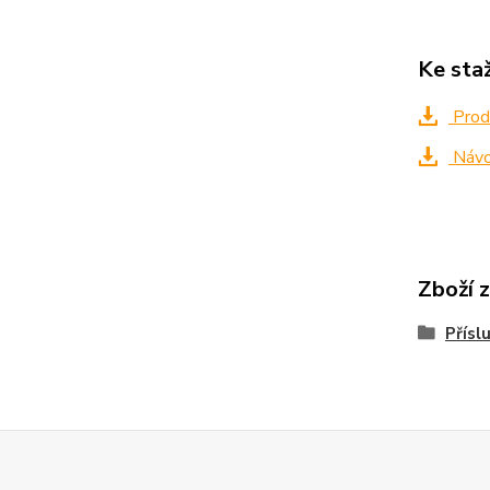
Ke sta
Produ
Náv
Zboží 
Přísl