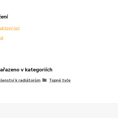
žení
ktový list
od
zařazeno v kategoriích
ušenství k radiátorům
Topné tyče