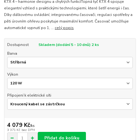
KTX 4 – harmonie designu a chytrých funkcíTopná tyč KTX 4 spojuje
elegantní vzhled s praktickými technologiemi, které šetří energii i čas.
Díky dálkovému ovládání, integrovanému časovači, regulaci spotřeby a
pěti úrovním ohřevu poskytuje maximální komfort. Časovač umožňuje
automatické vypnutí po 1, ...
celý popis
Dostupnost
Skladem (dodání 5 - 10 dnů) 2 ks
Barva
Výkon
Připojení k elektrické síti
4 079 Kč
/
ks
3 371 Kč
bez DPH
Přidat do košíku