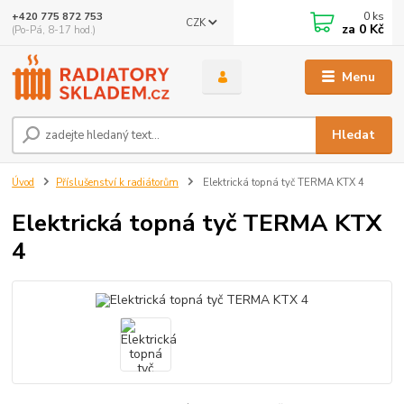
0
ks
+420 775 872 753
CZK
za
0 Kč
(Po-Pá, 8-17 hod.)
Menu
Hledat
Úvod
Příslušenství k radiátorům
Elektrická topná tyč TERMA KTX 4
Elektrická topná tyč TERMA KTX
4