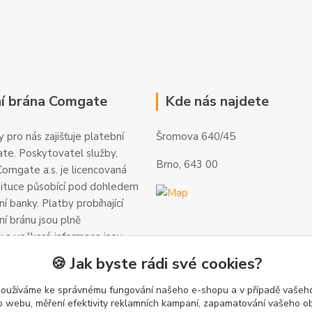
í brána Comgate
Kde nás najdete
 pro nás zajišťuje platební
Šromova 640/45
te. Poskytovatel služby,
Brno, 643 00
omgate a.s. je licencovaná
tituce působící pod dohledem
í banky. Platby probíhající
ní bránu jsou plně
 a veškeré informace jsou
alší informace a kontakty
🍪 Jak byste rádi své cookies?
gate.cz
.
používáme ke správnému fungování našeho e-shopu a v případě vašeho
k o webu, měření efektivity reklamních kampaní, zapamatování vašeho o