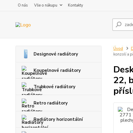
O nás
Vše o nákupu
Kontakty
Úvod
D
Designové radiátory
konzolí a 
Desk
Koupelnové radiátory
22, 
Trubkové radiátory
přís
Retro radiátory
Radiátory horizontální