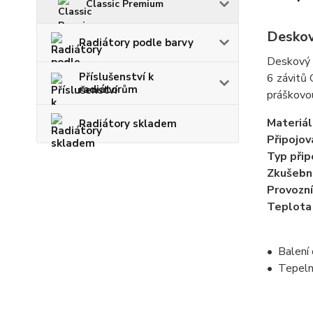
Classic Premium
Deskov
Radiátory podle barvy
Deskový r
Příslušenství k
6 závitů 
radiátorům
práškovou
Materiál
Radiátory skladem
Připojova
Typ přip
Zkušební
Provozní
Teplota
•
Balení 
•
Tepelný