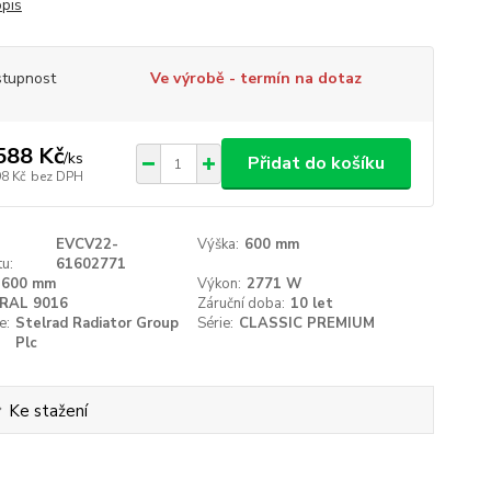
opis
tupnost
Ve výrobě - termín na dotaz
588 Kč
/
ks
Přidat do košíku
98 Kč
bez DPH
EVCV22-
Výška:
600 mm
u:
61602771
1600 mm
Výkon:
2771 W
RAL 9016
Záruční doba:
10 let
e:
Stelrad Radiator Group
Série:
CLASSIC PREMIUM
Plc
Ke stažení