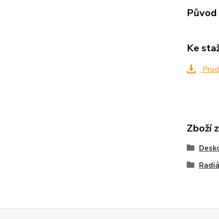
Původ 
Ke sta
Produ
Zboží 
Desko
Radiá