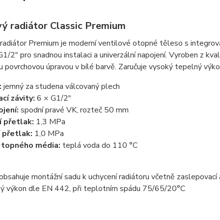
ý radiátor Classic Premium
adiátor Premium je moderní ventilové otopné těleso s integrova
G1/2" pro snadnou instalaci a univerzální napojení. Vyroben z kv
 povrchovou úpravou v bílé barvě. Zaručuje vysoký tepelný výkon
:
jemný za studena válcovaný plech
cí závity:
6 × G1/2"
ojení:
spodní pravé VK, rozteč 50 mm
 přetlak:
1,3 MPa
 přetlak:
1,0 MPa
 topného média:
teplá voda do 110 °C
obsahuje montážní sadu k uchycení radiátoru včetně zaslepovací
 výkon dle EN 442, při teplotním spádu 75/65/20°C