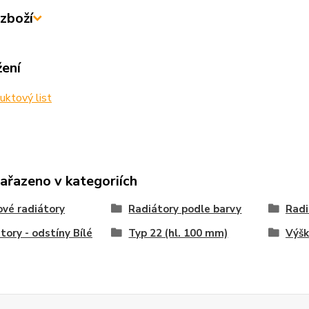
zboží
žení
ktový list
zařazeno v kategoriích
vé radiátory
Radiátory podle barvy
Radi
tory - odstíny Bílé
Typ 22 (hl. 100 mm)
Výš