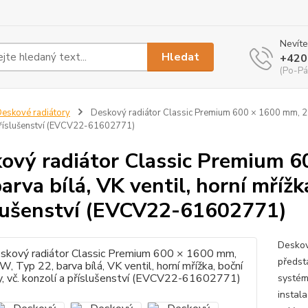
Nevíte
Hledat
+420
(Po-Pá
eskové radiátory
Deskový radiátor Classic Premium 600 × 1600 mm, 2771 
příslušenství (EVCV22-61602771)
ový radiátor Classic Premium 
barva bílá, VK ventil, horní mřížk
lušenství (EVCV22-61602771)
Deskov
předst
systém
instala