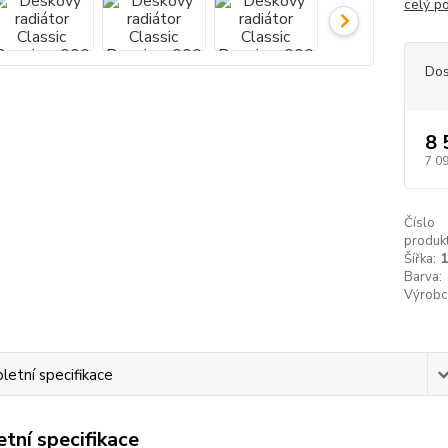
celý p
Dos
8 
7 0
Číslo
produkt
Šířka:
Barva:
Výrobc
etní specifikace
tní specifikace