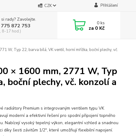
Přihlášení
CZK
 si rady? Zavolejte.
0
ks
 775 872 753
za
0 Kč
, 8-17 hod.)
W, Typ 22, barva bílá, VK ventil, horní mřížka, boční plechy, vč.
600 × 1600 mm, 2771 W, Typ
a, boční plechy, vč. konzolí a
é radiátory Premium s integrovaným ventilem typu VK
avují moderní a efektivní řešení pro spodní připojení topného
u. Nabízejí vysoký tepelný výkon, elegantní vzhled a snadnou
ci díky šesti závitům 1/2", které umožňují flexibilní napojení.