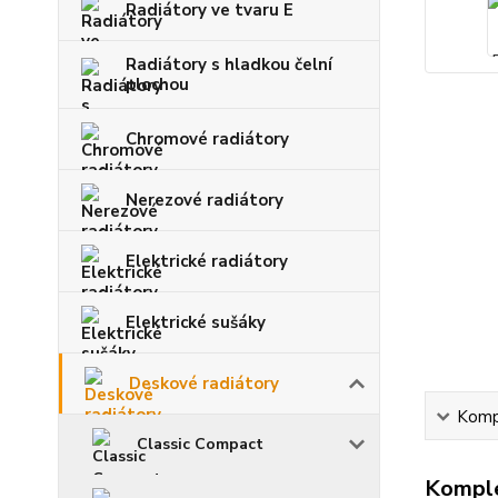
Radiátory ve tvaru E
Radiátory s hladkou čelní
plochou
Chromové radiátory
Nerezové radiátory
Elektrické radiátory
Elektrické sušáky
Deskové radiátory
Kompl
Classic Compact
Komple