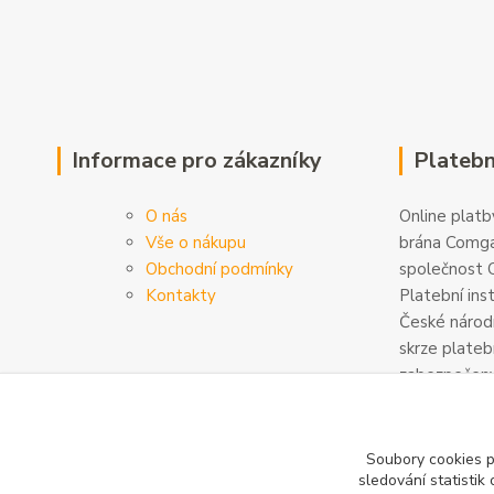
Informace pro zákazníky
Platebn
O nás
Online platby
Vše o nákupu
brána Comga
Obchodní podmínky
společnost C
Kontakty
Platební ins
České národn
skrze plateb
zabezpečeny
šifrovány. D
na
www.com
Soubory cookies 
sledování statisti