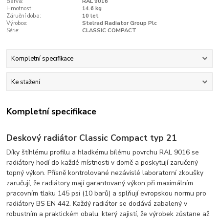
Barva:
RAL 9016
Hmotnost:
14.6 kg
Záruční doba:
10 let
Výrobce:
Stelrad Radiator Group Plc
Série:
CLASSIC COMPACT
Kompletní specifikace
Ke stažení
Kompletní specifikace
Deskový radiátor Classic Compact typ 21
Díky štíhlému profilu a hladkému bílému povrchu RAL 9016 se
radiátory hodí do každé místnosti v domě a poskytují zaručený
topný výkon. Přísně kontrolované nezávislé laboratorní zkoušky
zaručují, že radiátory mají garantovaný výkon při maximálním
pracovním tlaku 145 psi (10 barů) a splňují evropskou normu pro
radiátory BS EN 442. Každý radiátor se dodává zabalený v
robustním a praktickém obalu, který zajistí, že výrobek zůstane až