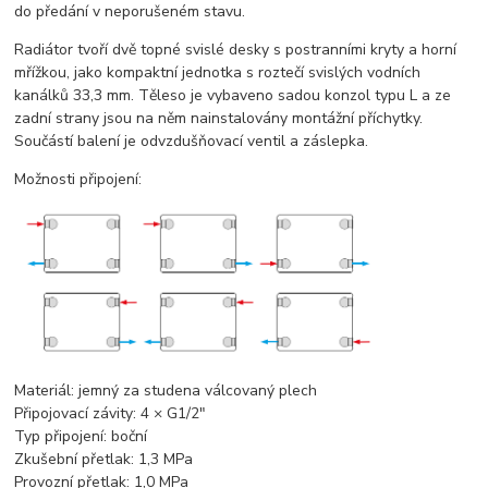
do předání v neporušeném stavu.
Radiátor tvoří dvě topné svislé desky s postranními kryty a horní
mřížkou, jako kompaktní jednotka s roztečí svislých vodních
kanálků 33,3 mm. Těleso je vybaveno sadou konzol typu L a ze
zadní strany jsou na něm nainstalovány montážní příchytky.
Součástí balení je odvzdušňovací ventil a záslepka.
Možnosti připojení:
Materiál:
jemný za studena válcovaný plech
Připojovací závity:
4 × G1/2"
Typ připojení:
boční
Zkušební přetlak
: 1,3 MPa
Provozní přetlak
: 1,0 MPa