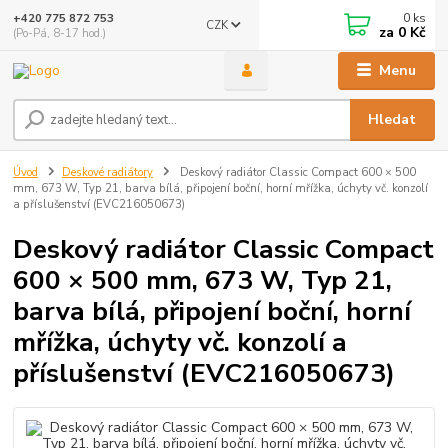
0
ks
+420 775 872 753
CZK
za
0 Kč
(Po-Pá, 8-17 hod.)
Menu
Hledat
Úvod
Deskové radiátory
Deskový radiátor Classic Compact 600 × 500
mm, 673 W, Typ 21, barva bílá, připojení boční, horní mřížka, úchyty vč. konzolí
a příslušenství (EVC216050673)
Deskový radiátor Classic Compact
600 × 500 mm, 673 W, Typ 21,
barva bílá, připojení boční, horní
mřížka, úchyty vč. konzolí a
příslušenství (EVC216050673)