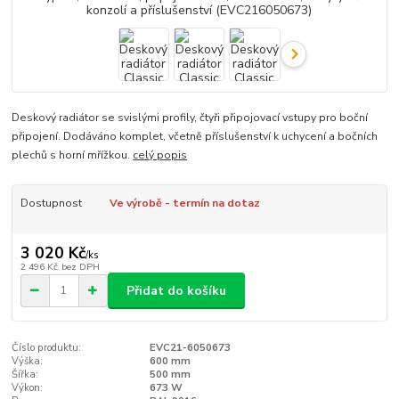
Deskový radiátor se svislými profily, čtyři připojovací vstupy pro boční
připojení. Dodáváno komplet, včetně příslušenství k uchycení a bočních
plechů s horní mřížkou.
celý popis
Dostupnost
Ve výrobě - termín na dotaz
3 020 Kč
/
ks
2 496 Kč
bez DPH
Přidat do košíku
Číslo produktu:
EVC21-6050673
Výška:
600 mm
Šířka:
500 mm
Výkon:
673 W