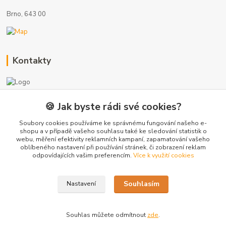
Brno, 643 00
Kontakty
🍪 Jak byste rádi své cookies?
+420 775 872 753
(Po-Pá, 8-17 hod.)
Soubory cookies používáme ke správnému fungování našeho e-
shopu a v případě vašeho souhlasu také ke sledování statistik o
webu, měření efektivity reklamních kampaní, zapamatování vašeho
info@radiatory-skladem.cz
oblíbeného nastavení při používání stránek, či zobrazení reklam
odpovídajících vašim preferencím.
Více k využití cookies
Souhlasím
Nastavení
Copyright 2020-2025 © Sanitrade s.r.o. Všechna práva vyhrazena.
Souhlas můžete odmítnout
zde
.
Vytvořeno na
Eshop-rychle.cz