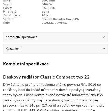
Šířka:
2000 mm
Výkon:
3464 W
Barva:
RAL 9016
Hmotnost:
61 kg
Záruční doba:
10 let
Výrobce:
Stelrad Radiator Group Plc
Série:
CLASSIC COMPACT
Kompletní specifikace
Ke stažení
Kompletní specifikace
Deskový radiátor Classic Compact typ 22
Díky štíhlému profilu a hladkému bílému povrchu RAL 9016 se
radiátory hodí do každé místnosti v domě a poskytují zaručený
topný výkon. Přísně kontrolované nezávislé laboratorní zkoušky
zaručují, že radiátory mají garantovaný výkon při maximálním
pracovním tlaku 145 psi (10 barů) a splňují evropskou normu pro
radiátory BS EN 442. Každý radiátor se dodává zabalený v