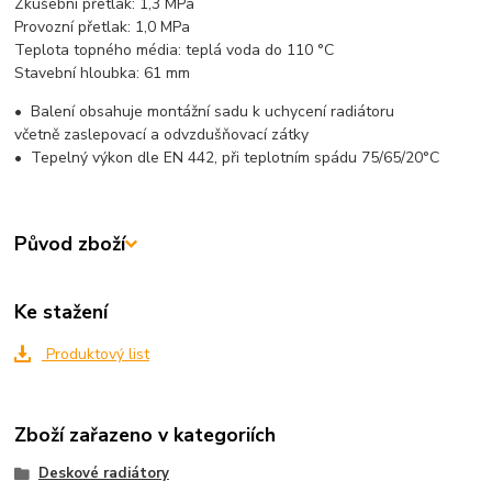
Zkušební přetlak
: 1,3 MPa
Provozní přetlak
: 1,0 MPa
Teplota topného média:
teplá voda do 110 °C
Stavební hloubka:
61 mm
•
Balení obsahuje montážní sadu k uchycení radiátoru
včetně zaslepovací a odvzdušňovací zátky
•
Tepelný výkon dle EN 442, při teplotním spádu 75/65/20°C
Původ zboží
Ke stažení
Produktový list
Zboží zařazeno v kategoriích
Deskové radiátory