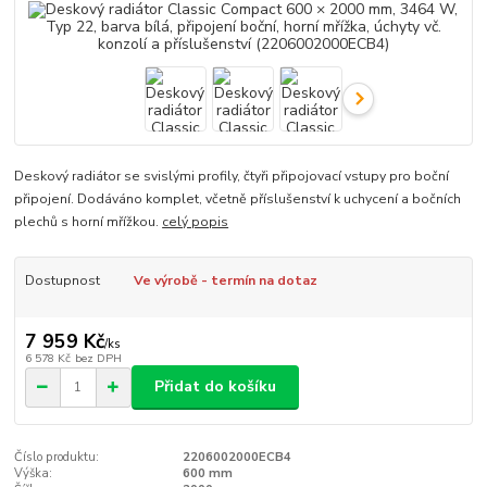
Deskový radiátor se svislými profily, čtyři připojovací vstupy pro boční
připojení. Dodáváno komplet, včetně příslušenství k uchycení a bočních
plechů s horní mřížkou.
celý popis
Dostupnost
Ve výrobě - termín na dotaz
7 959 Kč
/
ks
6 578 Kč
bez DPH
Přidat do košíku
Číslo produktu:
2206002000ECB4
Výška:
600 mm