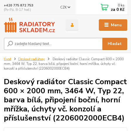
0
ks
+420 775 872 753
CZK
za
0 Kč
(Po-Pá, 8-17 hod.)
Menu
Hledat
Úvod
Deskové radiátory
Deskový radiátor Classic Compact 600 × 2000
mm, 3464 W, Typ 22, barva bílá, připojení boční, horní mřížka, úchyty vč.
konzolí a příslušenství (2206002000ECB4)
Deskový radiátor Classic Compact
600 × 2000 mm, 3464 W, Typ 22,
barva bílá, připojení boční, horní
mřížka, úchyty vč. konzolí a
příslušenství (2206002000ECB4)