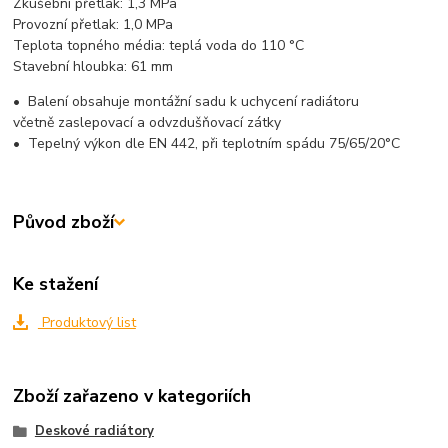
Zkušební přetlak
: 1,3 MPa
Provozní přetlak
: 1,0 MPa
Teplota topného média:
teplá voda do 110 °C
Stavební hloubka:
61 mm
•
Balení obsahuje montážní sadu k uchycení radiátoru
včetně zaslepovací a odvzdušňovací zátky
•
Tepelný výkon dle EN 442, při teplotním spádu 75/65/20°C
Původ zboží
Ke stažení
Produktový list
Zboží zařazeno v kategoriích
Deskové radiátory