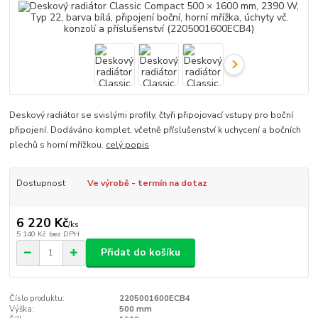
Deskový radiátor se svislými profily, čtyři připojovací vstupy pro boční
připojení. Dodáváno komplet, včetně příslušenství k uchycení a bočních
plechů s horní mřížkou.
celý popis
Dostupnost
Ve výrobě - termín na dotaz
6 220 Kč
/
ks
5 140 Kč
bez DPH
Přidat do košíku
Číslo produktu:
2205001600ECB4
Výška:
500 mm