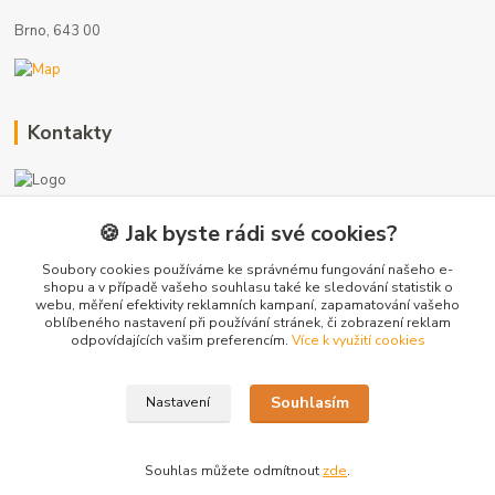
Brno, 643 00
Kontakty
🍪 Jak byste rádi své cookies?
+420 775 872 753
(Po-Pá, 8-17 hod.)
Soubory cookies používáme ke správnému fungování našeho e-
shopu a v případě vašeho souhlasu také ke sledování statistik o
webu, měření efektivity reklamních kampaní, zapamatování vašeho
info@radiatory-skladem.cz
oblíbeného nastavení při používání stránek, či zobrazení reklam
odpovídajících vašim preferencím.
Více k využití cookies
Souhlasím
Nastavení
Copyright 2020-2025 © Sanitrade s.r.o. Všechna práva vyhrazena.
Souhlas můžete odmítnout
zde
.
Vytvořeno na
Eshop-rychle.cz