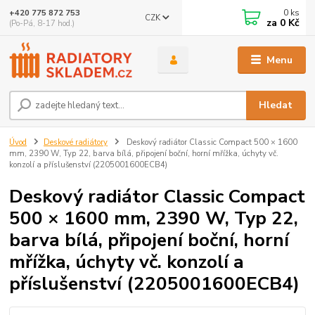
0
ks
+420 775 872 753
CZK
za
0 Kč
(Po-Pá, 8-17 hod.)
Menu
Hledat
Úvod
Deskové radiátory
Deskový radiátor Classic Compact 500 × 1600
mm, 2390 W, Typ 22, barva bílá, připojení boční, horní mřížka, úchyty vč.
konzolí a příslušenství (2205001600ECB4)
Deskový radiátor Classic Compact
500 × 1600 mm, 2390 W, Typ 22,
barva bílá, připojení boční, horní
mřížka, úchyty vč. konzolí a
příslušenství (2205001600ECB4)