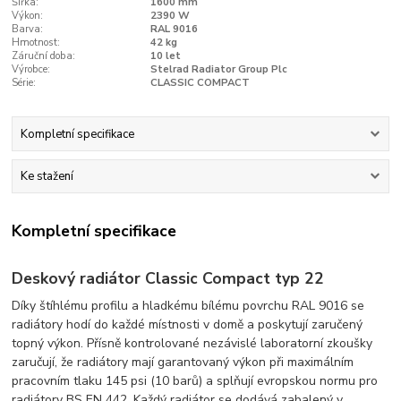
Šířka:
1600 mm
Výkon:
2390 W
Barva:
RAL 9016
Hmotnost:
42 kg
Záruční doba:
10 let
Výrobce:
Stelrad Radiator Group Plc
Série:
CLASSIC COMPACT
Kompletní specifikace
Ke stažení
Kompletní specifikace
Deskový radiátor Classic Compact typ 22
Díky štíhlému profilu a hladkému bílému povrchu RAL 9016 se
radiátory hodí do každé místnosti v domě a poskytují zaručený
topný výkon. Přísně kontrolované nezávislé laboratorní zkoušky
zaručují, že radiátory mají garantovaný výkon při maximálním
pracovním tlaku 145 psi (10 barů) a splňují evropskou normu pro
radiátory BS EN 442. Každý radiátor se dodává zabalený v